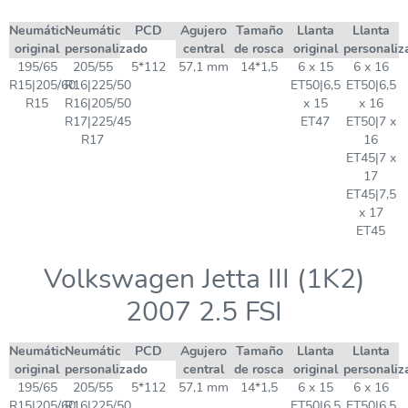
Neumático
Neumático
PCD
Agujero
Tamaño
Llanta
Llanta
original
personalizado
central
de rosca
original
personaliz
195/65
205/55
5*112
57,1 mm
14*1,5
6 x 15
6 x 16
R15|205/60
R16|225/50
ET50|6,5
ET50|6,5
R15
R16|205/50
x 15
x 16
R17|225/45
ET47
ET50|7 x
R17
16
ET45|7 x
17
ET45|7,5
x 17
ET45
Volkswagen Jetta III (1K2)
2007 2.5 FSI
Neumático
Neumático
PCD
Agujero
Tamaño
Llanta
Llanta
original
personalizado
central
de rosca
original
personaliz
195/65
205/55
5*112
57,1 mm
14*1,5
6 x 15
6 x 16
R15|205/60
R16|225/50
ET50|6,5
ET50|6,5