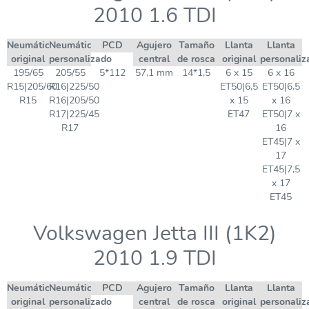
2010 1.6 TDI
Neumático
Neumático
PCD
Agujero
Tamaño
Llanta
Llanta
original
personalizado
central
de rosca
original
personaliz
195/65
205/55
5*112
57,1 mm
14*1,5
6 x 15
6 x 16
R15|205/60
R16|225/50
ET50|6,5
ET50|6,5
R15
R16|205/50
x 15
x 16
R17|225/45
ET47
ET50|7 x
R17
16
ET45|7 x
17
ET45|7,5
x 17
ET45
Volkswagen Jetta III (1K2)
2010 1.9 TDI
Neumático
Neumático
PCD
Agujero
Tamaño
Llanta
Llanta
original
personalizado
central
de rosca
original
personaliz