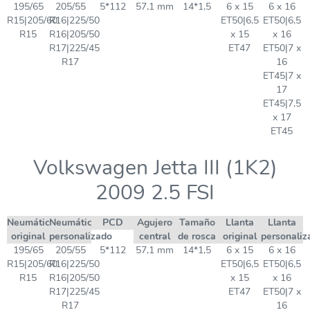
195/65
205/55
5*112
57,1 mm
14*1,5
6 x 15
6 x 16
R15|205/60
R16|225/50
ET50|6,5
ET50|6,5
R15
R16|205/50
x 15
x 16
R17|225/45
ET47
ET50|7 x
R17
16
ET45|7 x
17
ET45|7,5
x 17
ET45
Volkswagen Jetta III (1K2)
2009 2.5 FSI
Neumático
Neumático
PCD
Agujero
Tamaño
Llanta
Llanta
original
personalizado
central
de rosca
original
personaliz
195/65
205/55
5*112
57,1 mm
14*1,5
6 x 15
6 x 16
R15|205/60
R16|225/50
ET50|6,5
ET50|6,5
R15
R16|205/50
x 15
x 16
R17|225/45
ET47
ET50|7 x
R17
16