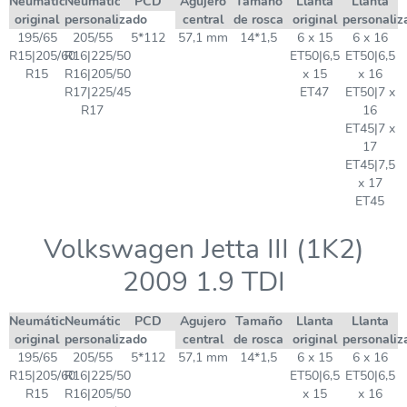
Neumático
Neumático
PCD
Agujero
Tamaño
Llanta
Llanta
original
personalizado
central
de rosca
original
personaliz
195/65
205/55
5*112
57,1 mm
14*1,5
6 x 15
6 x 16
R15|205/60
R16|225/50
ET50|6,5
ET50|6,5
R15
R16|205/50
x 15
x 16
R17|225/45
ET47
ET50|7 x
R17
16
ET45|7 x
17
ET45|7,5
x 17
ET45
Volkswagen Jetta III (1K2)
2009 1.9 TDI
Neumático
Neumático
PCD
Agujero
Tamaño
Llanta
Llanta
original
personalizado
central
de rosca
original
personaliz
195/65
205/55
5*112
57,1 mm
14*1,5
6 x 15
6 x 16
R15|205/60
R16|225/50
ET50|6,5
ET50|6,5
R15
R16|205/50
x 15
x 16