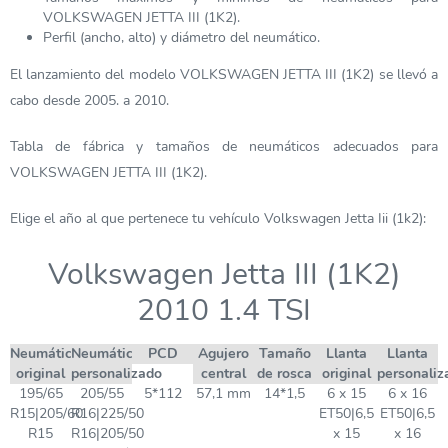
VOLKSWAGEN JETTA III (1K2).
Perfil (ancho, alto) y diámetro del neumático.
El lanzamiento del modelo VOLKSWAGEN JETTA III (1K2) se llevó a
cabo desde 2005. a 2010.
Tabla de fábrica y tamaños de neumáticos adecuados para
VOLKSWAGEN JETTA III (1K2).
Elige el año al que pertenece tu vehículo Volkswagen Jetta Iii (1k2):
Volkswagen Jetta III (1K2)
2010 1.4 TSI
Neumático
Neumático
PCD
Agujero
Tamaño
Llanta
Llanta
original
personalizado
central
de rosca
original
personaliz
195/65
205/55
5*112
57,1 mm
14*1,5
6 x 15
6 x 16
R15|205/60
R16|225/50
ET50|6,5
ET50|6,5
R15
R16|205/50
x 15
x 16