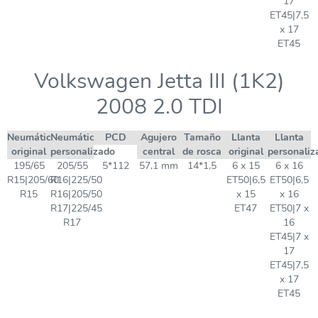
17
ET45|7,5
x 17
ET45
Volkswagen Jetta III (1K2)
2008 2.0 TDI
Neumático
Neumático
PCD
Agujero
Tamaño
Llanta
Llanta
original
personalizado
central
de rosca
original
personaliz
195/65
205/55
5*112
57,1 mm
14*1,5
6 x 15
6 x 16
R15|205/60
R16|225/50
ET50|6,5
ET50|6,5
R15
R16|205/50
x 15
x 16
R17|225/45
ET47
ET50|7 x
R17
16
ET45|7 x
17
ET45|7,5
x 17
ET45