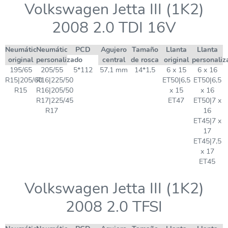
Volkswagen Jetta III (1K2)
2008 2.0 TDI 16V
Neumático
Neumático
PCD
Agujero
Tamaño
Llanta
Llanta
original
personalizado
central
de rosca
original
personaliz
195/65
205/55
5*112
57,1 mm
14*1,5
6 x 15
6 x 16
R15|205/60
R16|225/50
ET50|6,5
ET50|6,5
R15
R16|205/50
x 15
x 16
R17|225/45
ET47
ET50|7 x
R17
16
ET45|7 x
17
ET45|7,5
x 17
ET45
Volkswagen Jetta III (1K2)
2008 2.0 TFSI