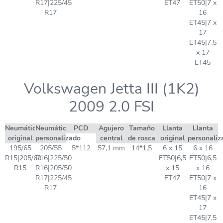
R17|225/45
ET47
ET50|7 x
R17
16
ET45|7 x
17
ET45|7,5
x 17
ET45
Volkswagen Jetta III (1K2)
2009 2.0 FSI
Neumático
Neumático
PCD
Agujero
Tamaño
Llanta
Llanta
original
personalizado
central
de rosca
original
personaliz
195/65
205/55
5*112
57,1 mm
14*1,5
6 x 15
6 x 16
R15|205/60
R16|225/50
ET50|6,5
ET50|6,5
R15
R16|205/50
x 15
x 16
R17|225/45
ET47
ET50|7 x
R17
16
ET45|7 x
17
ET45|7,5