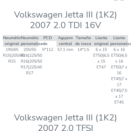
Volkswagen Jetta III (1K2)
2007 2.0 TDI 16V
Neumático
Neumático
PCD
Agujero
Tamaño
Llanta
Llanta
original
personalizado
central
de rosca
original
personaliz
195/65
205/55
5*112
57,1 mm
14*1,5
6 x 15
6 x 16
R15|205/60
R16|225/50
ET50|6,5
ET50|6,5
R15
R16|205/50
x 15
x 16
R17|225/45
ET47
ET50|7 x
R17
16
ET45|7 x
17
ET45|7,5
x 17
ET45
Volkswagen Jetta III (1K2)
2007 2.0 TFSI