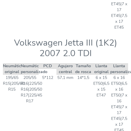
ET45|7 x
17
ET45|7,5
x 17
ET45
Volkswagen Jetta III (1K2)
2007 2.0 TDI
Neumático
Neumático
PCD
Agujero
Tamaño
Llanta
Llanta
original
personalizado
central
de rosca
original
personaliz
195/65
205/55
5*112
57,1 mm
14*1,5
6 x 15
6 x 16
R15|205/60
R16|225/50
ET50|6,5
ET50|6,5
R15
R16|205/50
x 15
x 16
R17|225/45
ET47
ET50|7 x
R17
16
ET45|7 x
17
ET45|7,5
x 17
ET45