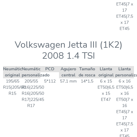
ET45|7 x
17
ET45|7,5
x 17
ET45
Volkswagen Jetta III (1K2)
2008 1.4 TSI
Neumático
Neumático
PCD
Agujero
Tamaño
Llanta
Llanta
original
personalizado
central
de rosca
original
personaliz
195/65
205/55
5*112
57,1 mm
14*1,5
6 x 15
6 x 16
R15|205/60
R16|225/50
ET50|6,5
ET50|6,5
R15
R16|205/50
x 15
x 16
R17|225/45
ET47
ET50|7 x
R17
16
ET45|7 x
17
ET45|7,5
x 17
ET45