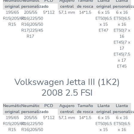
Neumático
Neumático
PCD
Agujero
Tamaño
Llanta
Llanta
original
personalizado
central
de rosca
original
personaliz
195/65
205/55
5*112
57,1 mm
14*1,5
6 x 15
6 x 16
R15|205/60
R16|225/50
ET50|6,5
ET50|6,5
R15
R16|205/50
x 15
x 16
R17|225/45
ET47
ET50|7 x
R17
16
ET45|7 x
17
ET45|7,5
x 17
ET45
Volkswagen Jetta III (1K2)
2008 2.5 FSI
Neumático
Neumático
PCD
Agujero
Tamaño
Llanta
Llanta
original
personalizado
central
de rosca
original
personaliz
195/65
205/55
5*112
57,1 mm
14*1,5
6 x 15
6 x 16
R15|205/60
R16|225/50
ET50|6,5
ET50|6,5
R15
R16|205/50
x 15
x 16