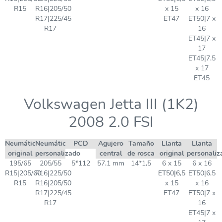
R15
R16|205/50
x 15
x 16
R17|225/45
ET47
ET50|7 x
R17
16
ET45|7 x
17
ET45|7,5
x 17
ET45
Volkswagen Jetta III (1K2)
2008 2.0 FSI
Neumático
Neumático
PCD
Agujero
Tamaño
Llanta
Llanta
original
personalizado
central
de rosca
original
personaliz
195/65
205/55
5*112
57,1 mm
14*1,5
6 x 15
6 x 16
R15|205/60
R16|225/50
ET50|6,5
ET50|6,5
R15
R16|205/50
x 15
x 16
R17|225/45
ET47
ET50|7 x
R17
16
ET45|7 x