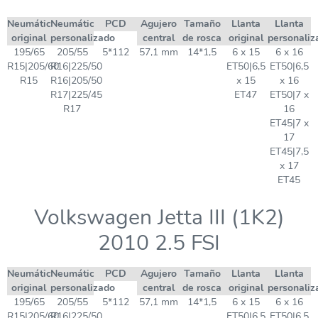
Neumático
Neumático
PCD
Agujero
Tamaño
Llanta
Llanta
original
personalizado
central
de rosca
original
personaliz
195/65
205/55
5*112
57,1 mm
14*1,5
6 x 15
6 x 16
R15|205/60
R16|225/50
ET50|6,5
ET50|6,5
R15
R16|205/50
x 15
x 16
R17|225/45
ET47
ET50|7 x
R17
16
ET45|7 x
17
ET45|7,5
x 17
ET45
Volkswagen Jetta III (1K2)
2010 2.5 FSI
Neumático
Neumático
PCD
Agujero
Tamaño
Llanta
Llanta
original
personalizado
central
de rosca
original
personaliz
195/65
205/55
5*112
57,1 mm
14*1,5
6 x 15
6 x 16
R15|205/60
R16|225/50
ET50|6,5
ET50|6,5