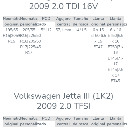
2009 2.0 TDI 16V
Neumático
Neumático
PCD
Agujero
Tamaño
Llanta
Llanta
original
personalizado
central
de rosca
original
personaliz
195/65
205/55
5*112
57,1 mm
14*1,5
6 x 15
6 x 16
R15|205/60
R16|225/50
ET50|6,5
ET50|6,5
R15
R16|205/50
x 15
x 16
R17|225/45
ET47
ET50|7 x
R17
16
ET45|7 x
17
ET45|7,5
x 17
ET45
Volkswagen Jetta III (1K2)
2009 2.0 TFSI
Neumático
Neumático
PCD
Agujero
Tamaño
Llanta
Llanta
original
personalizado
central
de rosca
original
personaliz