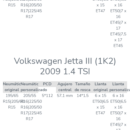
R15
R16|205/50
x 15
x 16
R17|225/45
ET47
ET50|7 x
R17
16
ET45|7 x
17
ET45|7,5
x 17
ET45
Volkswagen Jetta III (1K2)
2009 1.4 TSI
Neumático
Neumático
PCD
Agujero
Tamaño
Llanta
Llanta
original
personalizado
central
de rosca
original
personaliz
195/65
205/55
5*112
57,1 mm
14*1,5
6 x 15
6 x 16
R15|205/60
R16|225/50
ET50|6,5
ET50|6,5
R15
R16|205/50
x 15
x 16
R17|225/45
ET47
ET50|7 x
R17
16
ET45|7 x