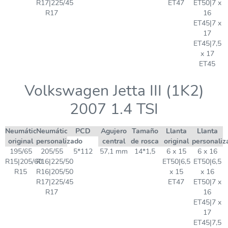
R17|225/45
ET47
ET50|7 x
R17
16
ET45|7 x
17
ET45|7,5
x 17
ET45
Volkswagen Jetta III (1K2)
2007 1.4 TSI
Neumático
Neumático
PCD
Agujero
Tamaño
Llanta
Llanta
original
personalizado
central
de rosca
original
personaliz
195/65
205/55
5*112
57,1 mm
14*1,5
6 x 15
6 x 16
R15|205/60
R16|225/50
ET50|6,5
ET50|6,5
R15
R16|205/50
x 15
x 16
R17|225/45
ET47
ET50|7 x
R17
16
ET45|7 x
17
ET45|7,5