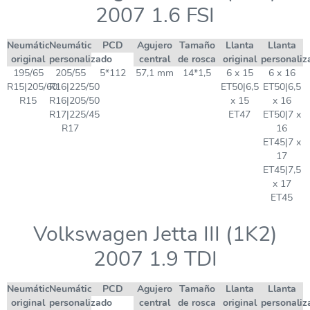
2007 1.6 FSI
Neumático
Neumático
PCD
Agujero
Tamaño
Llanta
Llanta
original
personalizado
central
de rosca
original
personaliz
195/65
205/55
5*112
57,1 mm
14*1,5
6 x 15
6 x 16
R15|205/60
R16|225/50
ET50|6,5
ET50|6,5
R15
R16|205/50
x 15
x 16
R17|225/45
ET47
ET50|7 x
R17
16
ET45|7 x
17
ET45|7,5
x 17
ET45
Volkswagen Jetta III (1K2)
2007 1.9 TDI
Neumático
Neumático
PCD
Agujero
Tamaño
Llanta
Llanta
original
personalizado
central
de rosca
original
personaliz