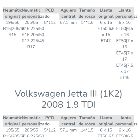
Neumático
Neumático
PCD
Agujero
Tamaño
Llanta
Llanta
original
personalizado
central
de rosca
original
personaliz
195/65
205/55
5*112
57,1 mm
14*1,5
6 x 15
6 x 16
R15|205/60
R16|225/50
ET50|6,5
ET50|6,5
R15
R16|205/50
x 15
x 16
R17|225/45
ET47
ET50|7 x
R17
16
ET45|7 x
17
ET45|7,5
x 17
ET45
Volkswagen Jetta III (1K2)
2008 1.9 TDI
Neumático
Neumático
PCD
Agujero
Tamaño
Llanta
Llanta
original
personalizado
central
de rosca
original
personaliz
195/65
205/55
5*112
57,1 mm
14*1,5
6 x 15
6 x 16
R15|205/60
R16|225/50
ET50|6,5
ET50|6,5