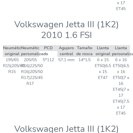
x 17
ET45
Volkswagen Jetta III (1K2)
2010 1.6 FSI
Neumático
Neumático
PCD
Agujero
Tamaño
Llanta
Llanta
original
personalizado
central
de rosca
original
personaliz
195/65
205/55
5*112
57,1 mm
14*1,5
6 x 15
6 x 16
R15|205/60
R16|225/50
ET50|6,5
ET50|6,5
R15
R16|205/50
x 15
x 16
R17|225/45
ET47
ET50|7 x
R17
16
ET45|7 x
17
ET45|7,5
x 17
ET45
Volkswagen Jetta III (1K2)