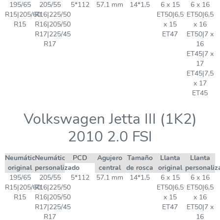
195/65
205/55
5*112
57,1 mm
14*1,5
6 x 15
6 x 16
R15|205/60
R16|225/50
ET50|6,5
ET50|6,5
R15
R16|205/50
x 15
x 16
R17|225/45
ET47
ET50|7 x
R17
16
ET45|7 x
17
ET45|7,5
x 17
ET45
Volkswagen Jetta III (1K2)
2010 2.0 FSI
Neumático
Neumático
PCD
Agujero
Tamaño
Llanta
Llanta
original
personalizado
central
de rosca
original
personaliz
195/65
205/55
5*112
57,1 mm
14*1,5
6 x 15
6 x 16
R15|205/60
R16|225/50
ET50|6,5
ET50|6,5
R15
R16|205/50
x 15
x 16
R17|225/45
ET47
ET50|7 x
R17
16