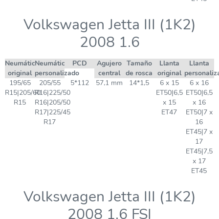
Volkswagen Jetta III (1K2)
2008 1.6
Neumático
Neumático
PCD
Agujero
Tamaño
Llanta
Llanta
original
personalizado
central
de rosca
original
personaliz
195/65
205/55
5*112
57,1 mm
14*1,5
6 x 15
6 x 16
R15|205/60
R16|225/50
ET50|6,5
ET50|6,5
R15
R16|205/50
x 15
x 16
R17|225/45
ET47
ET50|7 x
R17
16
ET45|7 x
17
ET45|7,5
x 17
ET45
Volkswagen Jetta III (1K2)
2008 1.6 FSI