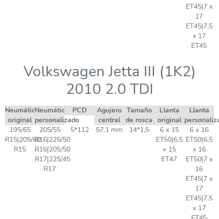
ET45|7 x
17
ET45|7,5
x 17
ET45
Volkswagen Jetta III (1K2)
2010 2.0 TDI
Neumático
Neumático
PCD
Agujero
Tamaño
Llanta
Llanta
original
personalizado
central
de rosca
original
personaliz
195/65
205/55
5*112
57,1 mm
14*1,5
6 x 15
6 x 16
R15|205/60
R16|225/50
ET50|6,5
ET50|6,5
R15
R16|205/50
x 15
x 16
R17|225/45
ET47
ET50|7 x
R17
16
ET45|7 x
17
ET45|7,5
x 17
ET45