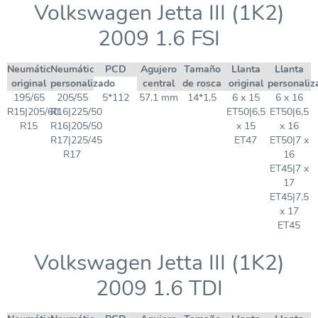
Volkswagen Jetta III (1K2)
2009 1.6 FSI
Neumático
Neumático
PCD
Agujero
Tamaño
Llanta
Llanta
original
personalizado
central
de rosca
original
personaliz
195/65
205/55
5*112
57,1 mm
14*1,5
6 x 15
6 x 16
R15|205/60
R16|225/50
ET50|6,5
ET50|6,5
R15
R16|205/50
x 15
x 16
R17|225/45
ET47
ET50|7 x
R17
16
ET45|7 x
17
ET45|7,5
x 17
ET45
Volkswagen Jetta III (1K2)
2009 1.6 TDI