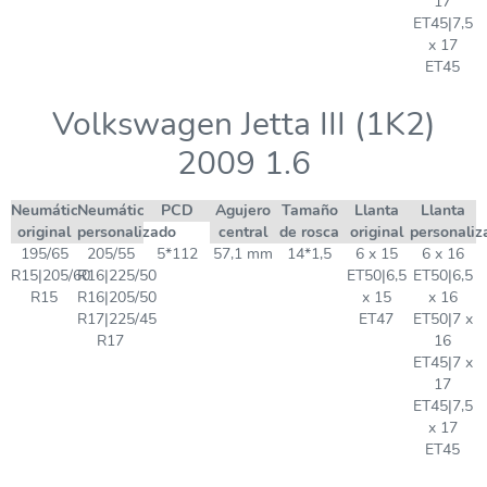
17
ET45|7,5
x 17
ET45
Volkswagen Jetta III (1K2)
2009 1.6
Neumático
Neumático
PCD
Agujero
Tamaño
Llanta
Llanta
original
personalizado
central
de rosca
original
personaliz
195/65
205/55
5*112
57,1 mm
14*1,5
6 x 15
6 x 16
R15|205/60
R16|225/50
ET50|6,5
ET50|6,5
R15
R16|205/50
x 15
x 16
R17|225/45
ET47
ET50|7 x
R17
16
ET45|7 x
17
ET45|7,5
x 17
ET45