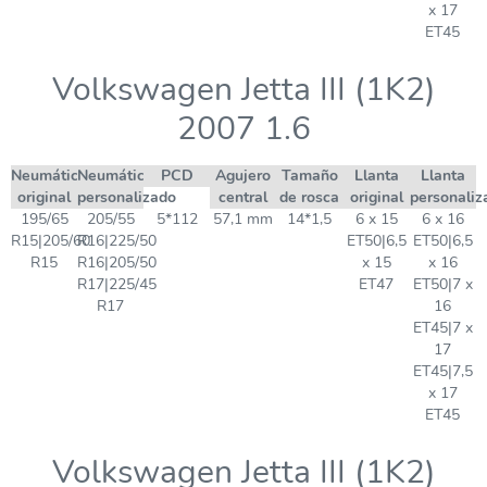
x 17
ET45
Volkswagen Jetta III (1K2)
2007 1.6
Neumático
Neumático
PCD
Agujero
Tamaño
Llanta
Llanta
original
personalizado
central
de rosca
original
personaliz
195/65
205/55
5*112
57,1 mm
14*1,5
6 x 15
6 x 16
R15|205/60
R16|225/50
ET50|6,5
ET50|6,5
R15
R16|205/50
x 15
x 16
R17|225/45
ET47
ET50|7 x
R17
16
ET45|7 x
17
ET45|7,5
x 17
ET45
Volkswagen Jetta III (1K2)