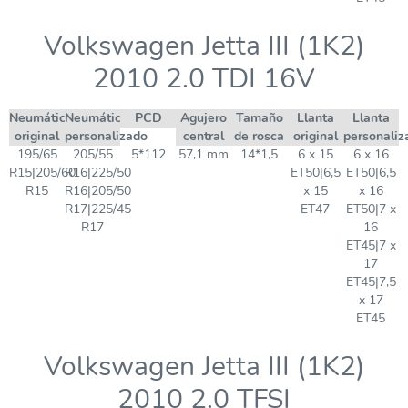
Volkswagen Jetta III (1K2)
2010 2.0 TDI 16V
Neumático
Neumático
PCD
Agujero
Tamaño
Llanta
Llanta
original
personalizado
central
de rosca
original
personaliz
195/65
205/55
5*112
57,1 mm
14*1,5
6 x 15
6 x 16
R15|205/60
R16|225/50
ET50|6,5
ET50|6,5
R15
R16|205/50
x 15
x 16
R17|225/45
ET47
ET50|7 x
R17
16
ET45|7 x
17
ET45|7,5
x 17
ET45
Volkswagen Jetta III (1K2)
2010 2.0 TFSI