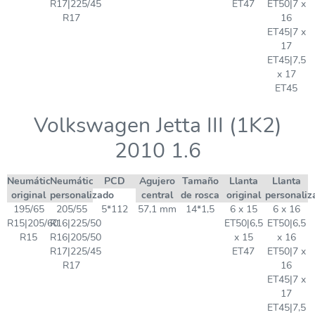
R17|225/45
ET47
ET50|7 x
R17
16
ET45|7 x
17
ET45|7,5
x 17
ET45
Volkswagen Jetta III (1K2)
2010 1.6
Neumático
Neumático
PCD
Agujero
Tamaño
Llanta
Llanta
original
personalizado
central
de rosca
original
personaliz
195/65
205/55
5*112
57,1 mm
14*1,5
6 x 15
6 x 16
R15|205/60
R16|225/50
ET50|6,5
ET50|6,5
R15
R16|205/50
x 15
x 16
R17|225/45
ET47
ET50|7 x
R17
16
ET45|7 x
17
ET45|7,5