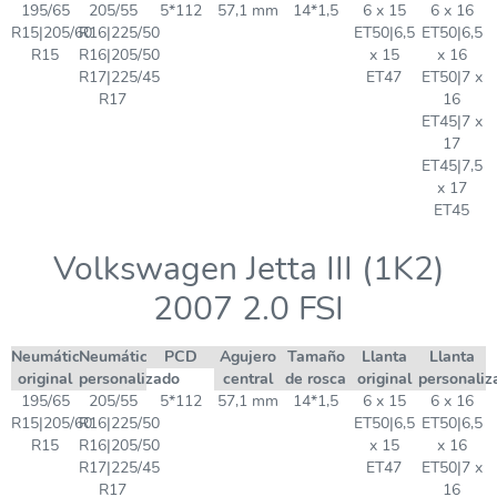
195/65
205/55
5*112
57,1 mm
14*1,5
6 x 15
6 x 16
R15|205/60
R16|225/50
ET50|6,5
ET50|6,5
R15
R16|205/50
x 15
x 16
R17|225/45
ET47
ET50|7 x
R17
16
ET45|7 x
17
ET45|7,5
x 17
ET45
Volkswagen Jetta III (1K2)
2007 2.0 FSI
Neumático
Neumático
PCD
Agujero
Tamaño
Llanta
Llanta
original
personalizado
central
de rosca
original
personaliz
195/65
205/55
5*112
57,1 mm
14*1,5
6 x 15
6 x 16
R15|205/60
R16|225/50
ET50|6,5
ET50|6,5
R15
R16|205/50
x 15
x 16
R17|225/45
ET47
ET50|7 x
R17
16