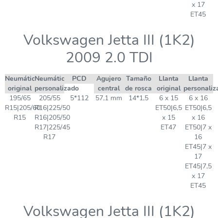
x 17
ET45
Volkswagen Jetta III (1K2)
2009 2.0 TDI
Neumático
Neumático
PCD
Agujero
Tamaño
Llanta
Llanta
original
personalizado
central
de rosca
original
personaliz
195/65
205/55
5*112
57,1 mm
14*1,5
6 x 15
6 x 16
R15|205/60
R16|225/50
ET50|6,5
ET50|6,5
R15
R16|205/50
x 15
x 16
R17|225/45
ET47
ET50|7 x
R17
16
ET45|7 x
17
ET45|7,5
x 17
ET45
Volkswagen Jetta III (1K2)