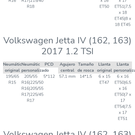
R16
R17|215/40
x 16
x 17
R18
ET50
ET51|7,5
x 18
ET45|8 x
18 ET45
Volkswagen Jetta IV (162, 163)
2017 1.2 TSI
Neumático
Neumático
PCD
Agujero
Tamaño
Llanta
Llanta
original
personalizado
central
de rosca
original
personaliz
195/65
205/55
5*112
57,1 mm
14*1,5
6 x 15
6 x 16
R15
R16|225/50
ET47
ET50|6,5
R16|205/55
x 16
R17|225/45
ET50|7 x
R17
17
ET54|7,5
x 17
ET51
Volkswagen Jetta IV (162, 163)