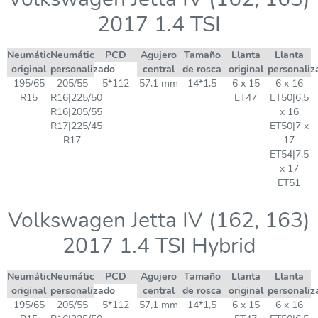
2017 1.4 TSI
Neumático
Neumático
PCD
Agujero
Tamaño
Llanta
Llanta
original
personalizado
central
de rosca
original
personaliz
195/65
205/55
5*112
57,1 mm
14*1,5
6 x 15
6 x 16
R15
R16|225/50
ET47
ET50|6,5
R16|205/55
x 16
R17|225/45
ET50|7 x
R17
17
ET54|7,5
x 17
ET51
Volkswagen Jetta IV (162, 163)
2017 1.4 TSI Hybrid
Neumático
Neumático
PCD
Agujero
Tamaño
Llanta
Llanta
original
personalizado
central
de rosca
original
personaliz
195/65
205/55
5*112
57,1 mm
14*1,5
6 x 15
6 x 16