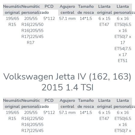
Neumático
Neumático
PCD
Agujero
Tamaño
Llanta
Llanta
original
personalizado
central
de rosca
original
personaliz
195/65
205/55
5*112
57,1 mm
14*1,5
6 x 15
6 x 16
R15
R16|225/50
ET47
ET50|6,5
R16|205/55
x 16
R17|225/45
ET50|7 x
R17
17
ET54|7,5
x 17
ET51
Volkswagen Jetta IV (162, 163)
2015 1.4 TSI
Neumático
Neumático
PCD
Agujero
Tamaño
Llanta
Llanta
original
personalizado
central
de rosca
original
personaliz
195/65
205/55
5*112
57,1 mm
14*1,5
6 x 15
6 x 16
R15
R16|225/50
ET47
ET50|6,5
R16|205/55
x 16
R17|225/45
ET50|7 x