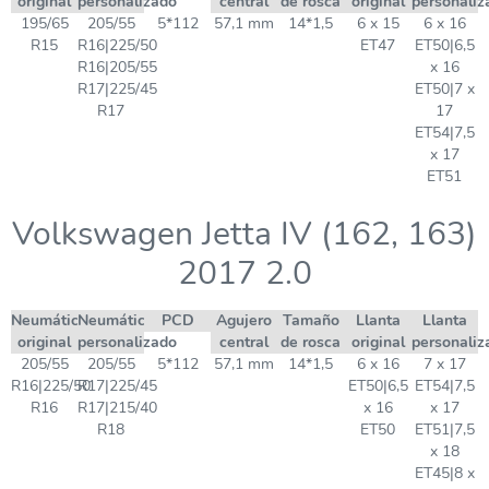
original
personalizado
central
de rosca
original
personaliz
195/65
205/55
5*112
57,1 mm
14*1,5
6 x 15
6 x 16
R15
R16|225/50
ET47
ET50|6,5
R16|205/55
x 16
R17|225/45
ET50|7 x
R17
17
ET54|7,5
x 17
ET51
Volkswagen Jetta IV (162, 163)
2017 2.0
Neumático
Neumático
PCD
Agujero
Tamaño
Llanta
Llanta
original
personalizado
central
de rosca
original
personaliz
205/55
205/55
5*112
57,1 mm
14*1,5
6 x 16
7 x 17
R16|225/50
R17|225/45
ET50|6,5
ET54|7,5
R16
R17|215/40
x 16
x 17
R18
ET50
ET51|7,5
x 18
ET45|8 x