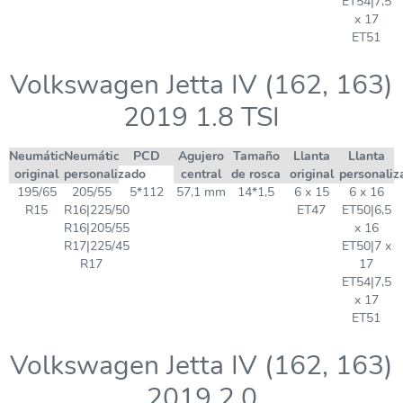
ET54|7,5
x 17
ET51
Volkswagen Jetta IV (162, 163)
2019 1.8 TSI
Neumático
Neumático
PCD
Agujero
Tamaño
Llanta
Llanta
original
personalizado
central
de rosca
original
personaliz
195/65
205/55
5*112
57,1 mm
14*1,5
6 x 15
6 x 16
R15
R16|225/50
ET47
ET50|6,5
R16|205/55
x 16
R17|225/45
ET50|7 x
R17
17
ET54|7,5
x 17
ET51
Volkswagen Jetta IV (162, 163)
2019 2.0