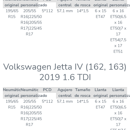
original
personalizado
central
de rosca
original
personaliz
195/65
205/55
5*112
57,1 mm
14*1,5
6 x 15
6 x 16
R15
R16|225/50
ET47
ET50|6,5
R16|205/55
x 16
R17|225/45
ET50|7 x
R17
17
ET54|7,5
x 17
ET51
Volkswagen Jetta IV (162, 163)
2019 1.6 TDI
Neumático
Neumático
PCD
Agujero
Tamaño
Llanta
Llanta
original
personalizado
central
de rosca
original
personaliz
195/65
205/55
5*112
57,1 mm
14*1,5
6 x 15
6 x 16
R15
R16|225/50
ET47
ET50|6,5
R16|205/55
x 16
R17|225/45
ET50|7 x
R17
17