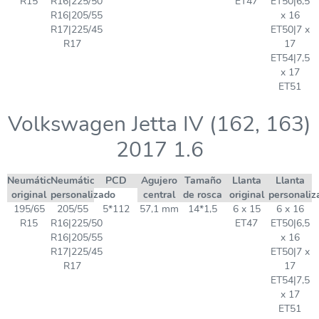
R15
R16|225/50
ET47
ET50|6,5
R16|205/55
x 16
R17|225/45
ET50|7 x
R17
17
ET54|7,5
x 17
ET51
Volkswagen Jetta IV (162, 163)
2017 1.6
Neumático
Neumático
PCD
Agujero
Tamaño
Llanta
Llanta
original
personalizado
central
de rosca
original
personaliz
195/65
205/55
5*112
57,1 mm
14*1,5
6 x 15
6 x 16
R15
R16|225/50
ET47
ET50|6,5
R16|205/55
x 16
R17|225/45
ET50|7 x
R17
17
ET54|7,5
x 17
ET51