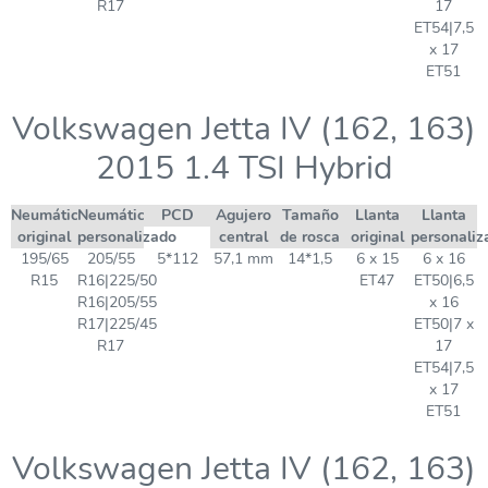
R17
17
ET54|7,5
x 17
ET51
Volkswagen Jetta IV (162, 163)
2015 1.4 TSI Hybrid
Neumático
Neumático
PCD
Agujero
Tamaño
Llanta
Llanta
original
personalizado
central
de rosca
original
personaliz
195/65
205/55
5*112
57,1 mm
14*1,5
6 x 15
6 x 16
R15
R16|225/50
ET47
ET50|6,5
R16|205/55
x 16
R17|225/45
ET50|7 x
R17
17
ET54|7,5
x 17
ET51
Volkswagen Jetta IV (162, 163)