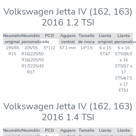
Volkswagen Jetta IV (162, 163)
2016 1.2 TSI
Neumático
Neumático
PCD
Agujero
Tamaño
Llanta
Llanta
original
personalizado
central
de rosca
original
personaliz
195/65
205/55
5*112
57,1 mm
14*1,5
6 x 15
6 x 16
R15
R16|225/50
ET47
ET50|6,5
R16|205/55
x 16
R17|225/45
ET50|7 x
R17
17
ET54|7,5
x 17
ET51
Volkswagen Jetta IV (162, 163)
2016 1.4 TSI
Neumático
Neumático
PCD
Agujero
Tamaño
Llanta
Llanta