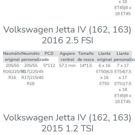
x 18
ET45|8 x
18 ET45
Volkswagen Jetta IV (162, 163)
2016 2.5 FSI
Neumático
Neumático
PCD
Agujero
Tamaño
Llanta
Llanta
original
personalizado
central
de rosca
original
personaliz
205/55
205/55
5*112
57,1 mm
14*1,5
6 x 16
7 x 17
R16|225/50
R17|225/45
ET50|6,5
ET54|7,5
R16
R17|215/40
x 16
x 17
R18
ET50
ET51|7,5
x 18
ET45|8 x
18 ET45
Volkswagen Jetta IV (162, 163)
2015 1.2 TSI