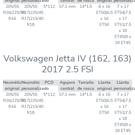
original
personalizado
central
de rosca
original
personaliz
205/55
205/55
5*112
57,1 mm
14*1,5
6 x 16
7 x 17
R16|225/50
R17|225/45
ET50|6,5
ET54|7,5
R16
R17|215/40
x 16
x 17
R18
ET50
ET51|7,5
x 18
ET45|8 x
18 ET45
Volkswagen Jetta IV (162, 163)
2017 2.5 FSI
Neumático
Neumático
PCD
Agujero
Tamaño
Llanta
Llanta
original
personalizado
central
de rosca
original
personaliz
205/55
205/55
5*112
57,1 mm
14*1,5
6 x 16
7 x 17
R16|225/50
R17|225/45
ET50|6,5
ET54|7,5
R16
R17|215/40
x 16
x 17
R18
ET50
ET51|7,5
x 18
ET45|8 x
18 ET45