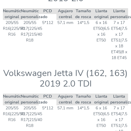
Neumático
Neumático
PCD
Agujero
Tamaño
Llanta
Llanta
original
personalizado
central
de rosca
original
personaliz
205/55
205/55
5*112
57,1 mm
14*1,5
6 x 16
7 x 17
R16|225/50
R17|225/45
ET50|6,5
ET54|7,5
R16
R17|215/40
x 16
x 17
R18
ET50
ET51|7,5
x 18
ET45|8 x
18 ET45
Volkswagen Jetta IV (162, 163)
2019 2.0 TDI
Neumático
Neumático
PCD
Agujero
Tamaño
Llanta
Llanta
original
personalizado
central
de rosca
original
personaliz
205/55
205/55
5*112
57,1 mm
14*1,5
6 x 16
7 x 17
R16|225/50
R17|225/45
ET50|6,5
ET54|7,5
R16
R17|215/40
x 16
x 17
R18
ET50
ET51|7,5