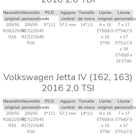
Neumático
Neumático
PCD
Agujero
Tamaño
Llanta
Llanta
original
personalizado
central
de rosca
original
personaliz
205/55
205/55
5*112
57,1 mm
14*1,5
6 x 16
7 x 17
R16|225/50
R17|225/45
ET50|6,5
ET54|7,5
R16
R17|215/40
x 16
x 17
R18
ET50
ET51|7,5
x 18
ET45|8 x
18 ET45
Volkswagen Jetta IV (162, 163)
2016 2.0 TSI
Neumático
Neumático
PCD
Agujero
Tamaño
Llanta
Llanta
original
personalizado
central
de rosca
original
personaliz
205/55
205/55
5*112
57,1 mm
14*1,5
6 x 16
7 x 17
R16|225/50
R17|225/45
ET50|6,5
ET54|7,5
R16
R17|215/40
x 16
x 17
R18
ET50
ET51|7,5