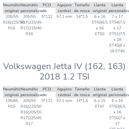
Neumático
Neumático
PCD
Agujero
Tamaño
Llanta
Llanta
original
personalizado
central
de rosca
original
personaliz
205/55
205/55
5*112
57,1 mm
14*1,5
6 x 16
7 x 17
R16|225/50
R17|225/45
ET50|6,5
ET54|7,5
R16
R17|215/40
x 16
x 17
R18
ET50
ET51|7,5
x 18
ET45|8 x
18 ET45
Volkswagen Jetta IV (162, 163)
2018 1.2 TSI
Neumático
Neumático
PCD
Agujero
Tamaño
Llanta
Llanta
original
personalizado
central
de rosca
original
personaliz
195/65
205/55
5*112
57,1 mm
14*1,5
6 x 15
6 x 16
R15
R16|225/50
ET47
ET50|6,5
R16|205/55
x 16
R17|225/45
ET50|7 x
R17
17