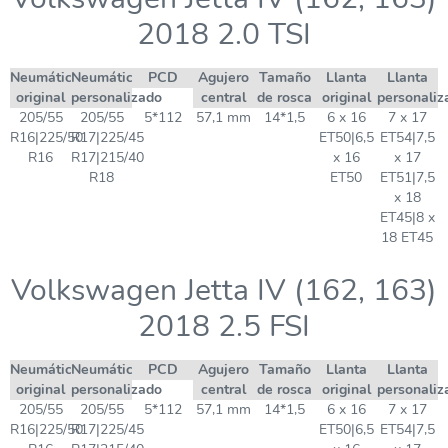
2018 2.0 TSI
Neumático
Neumático
PCD
Agujero
Tamaño
Llanta
Llanta
original
personalizado
central
de rosca
original
personaliz
205/55
205/55
5*112
57,1 mm
14*1,5
6 x 16
7 x 17
R16|225/50
R17|225/45
ET50|6,5
ET54|7,5
R16
R17|215/40
x 16
x 17
R18
ET50
ET51|7,5
x 18
ET45|8 x
18 ET45
Volkswagen Jetta IV (162, 163)
2018 2.5 FSI
Neumático
Neumático
PCD
Agujero
Tamaño
Llanta
Llanta
original
personalizado
central
de rosca
original
personaliz
205/55
205/55
5*112
57,1 mm
14*1,5
6 x 16
7 x 17
R16|225/50
R17|225/45
ET50|6,5
ET54|7,5