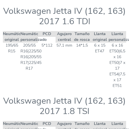
Volkswagen Jetta IV (162, 163)
2017 1.6 TDI
Neumático
Neumático
PCD
Agujero
Tamaño
Llanta
Llanta
original
personalizado
central
de rosca
original
personaliz
195/65
205/55
5*112
57,1 mm
14*1,5
6 x 15
6 x 16
R15
R16|225/50
ET47
ET50|6,5
R16|205/55
x 16
R17|225/45
ET50|7 x
R17
17
ET54|7,5
x 17
ET51
Volkswagen Jetta IV (162, 163)
2017 1.8 TSI
Neumático
Neumático
PCD
Agujero
Tamaño
Llanta
Llanta