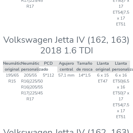
R17|225/45
ET50|7 x
R17
17
ET54|7,5
x 17
ET51
Volkswagen Jetta IV (162, 163)
2018 1.6 TDI
Neumático
Neumático
PCD
Agujero
Tamaño
Llanta
Llanta
original
personalizado
central
de rosca
original
personaliz
195/65
205/55
5*112
57,1 mm
14*1,5
6 x 15
6 x 16
R15
R16|225/50
ET47
ET50|6,5
R16|205/55
x 16
R17|225/45
ET50|7 x
R17
17
ET54|7,5
x 17
ET51
Volkswagen Jetta IV (162, 163)