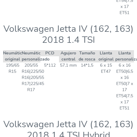
ET54|7,5
x 17
ET51
Volkswagen Jetta IV (162, 163)
2018 1.4 TSI
Neumático
Neumático
PCD
Agujero
Tamaño
Llanta
Llanta
original
personalizado
central
de rosca
original
personaliz
195/65
205/55
5*112
57,1 mm
14*1,5
6 x 15
6 x 16
R15
R16|225/50
ET47
ET50|6,5
R16|205/55
x 16
R17|225/45
ET50|7 x
R17
17
ET54|7,5
x 17
ET51
Volkswagen Jetta IV (162, 163)
2018 1.4 TSI Hybrid