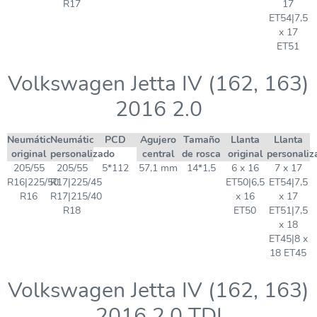
R17
17
ET54|7,5
x 17
ET51
Volkswagen Jetta IV (162, 163)
2016 2.0
Neumático
Neumático
PCD
Agujero
Tamaño
Llanta
Llanta
original
personalizado
central
de rosca
original
personaliz
205/55
205/55
5*112
57,1 mm
14*1,5
6 x 16
7 x 17
R16|225/50
R17|225/45
ET50|6,5
ET54|7,5
R16
R17|215/40
x 16
x 17
R18
ET50
ET51|7,5
x 18
ET45|8 x
18 ET45
Volkswagen Jetta IV (162, 163)
2016 2.0 TDI