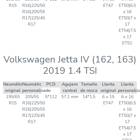
R15
R16|225/50
ET47
ET50|6,5
R16|205/55
x 16
R17|225/45
ET50|7 x
R17
17
ET54|7,5
x 17
ET51
Volkswagen Jetta IV (162, 163)
2019 1.4 TSI
Neumático
Neumático
PCD
Agujero
Tamaño
Llanta
Llanta
original
personalizado
central
de rosca
original
personaliz
195/65
205/55
5*112
57,1 mm
14*1,5
6 x 15
6 x 16
R15
R16|225/50
ET47
ET50|6,5
R16|205/55
x 16
R17|225/45
ET50|7 x
R17
17
ET54|7,5
x 17