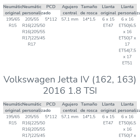
Neumático
Neumático
PCD
Agujero
Tamaño
Llanta
Llanta
original
personalizado
central
de rosca
original
personaliz
195/65
205/55
5*112
57,1 mm
14*1,5
6 x 15
6 x 16
R15
R16|225/50
ET47
ET50|6,5
R16|205/55
x 16
R17|225/45
ET50|7 x
R17
17
ET54|7,5
x 17
ET51
Volkswagen Jetta IV (162, 163)
2016 1.8 TSI
Neumático
Neumático
PCD
Agujero
Tamaño
Llanta
Llanta
original
personalizado
central
de rosca
original
personaliz
195/65
205/55
5*112
57,1 mm
14*1,5
6 x 15
6 x 16
R15
R16|225/50
ET47
ET50|6,5
R16|205/55
x 16
R17|225/45
ET50|7 x