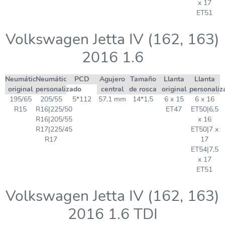
x 17
ET51
Volkswagen Jetta IV (162, 163)
2016 1.6
Neumático
Neumático
PCD
Agujero
Tamaño
Llanta
Llanta
original
personalizado
central
de rosca
original
personaliz
195/65
205/55
5*112
57,1 mm
14*1,5
6 x 15
6 x 16
R15
R16|225/50
ET47
ET50|6,5
R16|205/55
x 16
R17|225/45
ET50|7 x
R17
17
ET54|7,5
x 17
ET51
Volkswagen Jetta IV (162, 163)
2016 1.6 TDI