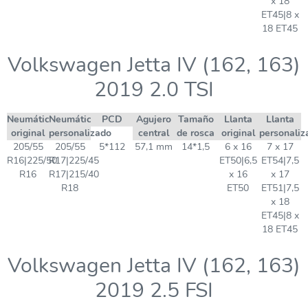
x 18
ET45|8 x
18 ET45
Volkswagen Jetta IV (162, 163)
2019 2.0 TSI
Neumático
Neumático
PCD
Agujero
Tamaño
Llanta
Llanta
original
personalizado
central
de rosca
original
personaliz
205/55
205/55
5*112
57,1 mm
14*1,5
6 x 16
7 x 17
R16|225/50
R17|225/45
ET50|6,5
ET54|7,5
R16
R17|215/40
x 16
x 17
R18
ET50
ET51|7,5
x 18
ET45|8 x
18 ET45
Volkswagen Jetta IV (162, 163)
2019 2.5 FSI