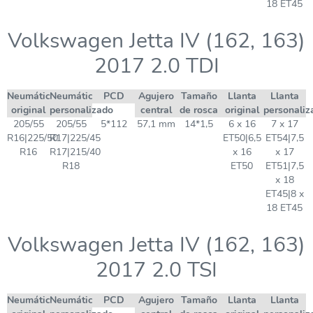
18 ET45
Volkswagen Jetta IV (162, 163)
2017 2.0 TDI
Neumático
Neumático
PCD
Agujero
Tamaño
Llanta
Llanta
original
personalizado
central
de rosca
original
personaliz
205/55
205/55
5*112
57,1 mm
14*1,5
6 x 16
7 x 17
R16|225/50
R17|225/45
ET50|6,5
ET54|7,5
R16
R17|215/40
x 16
x 17
R18
ET50
ET51|7,5
x 18
ET45|8 x
18 ET45
Volkswagen Jetta IV (162, 163)
2017 2.0 TSI
Neumático
Neumático
PCD
Agujero
Tamaño
Llanta
Llanta