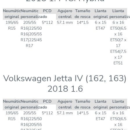
Neumático
Neumático
PCD
Agujero
Tamaño
Llanta
Llanta
original
personalizado
central
de rosca
original
personaliz
195/65
205/55
5*112
57,1 mm
14*1,5
6 x 15
6 x 16
R15
R16|225/50
ET47
ET50|6,5
R16|205/55
x 16
R17|225/45
ET50|7 x
R17
17
ET54|7,5
x 17
ET51
Volkswagen Jetta IV (162, 163)
2018 1.6
Neumático
Neumático
PCD
Agujero
Tamaño
Llanta
Llanta
original
personalizado
central
de rosca
original
personaliz
195/65
205/55
5*112
57,1 mm
14*1,5
6 x 15
6 x 16
R15
R16|225/50
ET47
ET50|6,5
R16|205/55
x 16