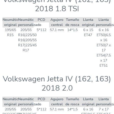
2018 1.8 TSI
Neumático
Neumático
PCD
Agujero
Tamaño
Llanta
Llanta
original
personalizado
central
de rosca
original
personaliz
195/65
205/55
5*112
57,1 mm
14*1,5
6 x 15
6 x 16
R15
R16|225/50
ET47
ET50|6,5
R16|205/55
x 16
R17|225/45
ET50|7 x
R17
17
ET54|7,5
x 17
ET51
Volkswagen Jetta IV (162, 163)
2018 2.0
Neumático
Neumático
PCD
Agujero
Tamaño
Llanta
Llanta
original
personalizado
central
de rosca
original
personaliz
205/55
205/55
5*112
57,1 mm
14*1,5
6 x 16
7 x 17