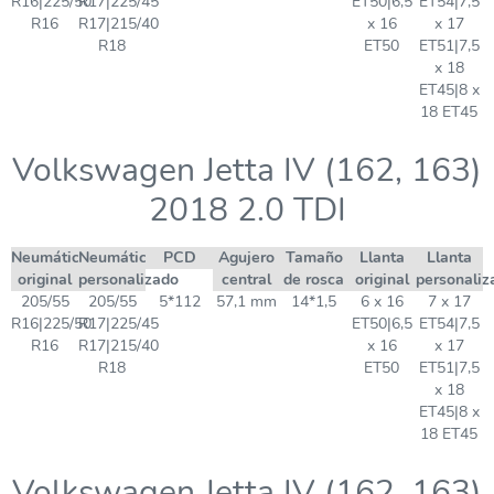
R16|225/50
R17|225/45
ET50|6,5
ET54|7,5
R16
R17|215/40
x 16
x 17
R18
ET50
ET51|7,5
x 18
ET45|8 x
18 ET45
Volkswagen Jetta IV (162, 163)
2018 2.0 TDI
Neumático
Neumático
PCD
Agujero
Tamaño
Llanta
Llanta
original
personalizado
central
de rosca
original
personaliz
205/55
205/55
5*112
57,1 mm
14*1,5
6 x 16
7 x 17
R16|225/50
R17|225/45
ET50|6,5
ET54|7,5
R16
R17|215/40
x 16
x 17
R18
ET50
ET51|7,5
x 18
ET45|8 x
18 ET45
Volkswagen Jetta IV (162, 163)