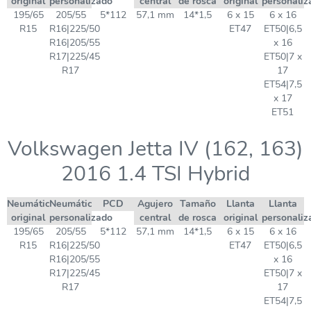
original
personalizado
central
de rosca
original
personaliz
195/65
205/55
5*112
57,1 mm
14*1,5
6 x 15
6 x 16
R15
R16|225/50
ET47
ET50|6,5
R16|205/55
x 16
R17|225/45
ET50|7 x
R17
17
ET54|7,5
x 17
ET51
Volkswagen Jetta IV (162, 163)
2016 1.4 TSI Hybrid
Neumático
Neumático
PCD
Agujero
Tamaño
Llanta
Llanta
original
personalizado
central
de rosca
original
personaliz
195/65
205/55
5*112
57,1 mm
14*1,5
6 x 15
6 x 16
R15
R16|225/50
ET47
ET50|6,5
R16|205/55
x 16
R17|225/45
ET50|7 x
R17
17
ET54|7,5