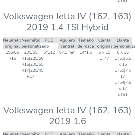
ET51
Volkswagen Jetta IV (162, 163)
2019 1.4 TSI Hybrid
Neumático
Neumático
PCD
Agujero
Tamaño
Llanta
Llanta
original
personalizado
central
de rosca
original
personaliz
195/65
205/55
5*112
57,1 mm
14*1,5
6 x 15
6 x 16
R15
R16|225/50
ET47
ET50|6,5
R16|205/55
x 16
R17|225/45
ET50|7 x
R17
17
ET54|7,5
x 17
ET51
Volkswagen Jetta IV (162, 163)
2019 1.6
Neumático
Neumático
PCD
Agujero
Tamaño
Llanta
Llanta