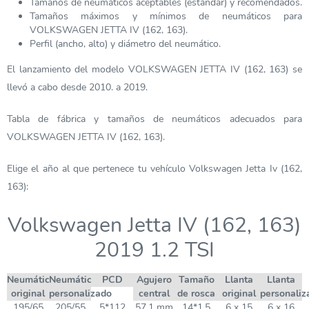
Tamaños de neumáticos aceptables (estándar) y recomendados.
Tamaños máximos y mínimos de neumáticos para
VOLKSWAGEN JETTA IV (162, 163).
Perfil (ancho, alto) y diámetro del neumático.
El lanzamiento del modelo VOLKSWAGEN JETTA IV (162, 163) se
llevó a cabo desde 2010. a 2019.
Tabla de fábrica y tamaños de neumáticos adecuados para
VOLKSWAGEN JETTA IV (162, 163).
Elige el año al que pertenece tu vehículo Volkswagen Jetta Iv (162,
163):
Volkswagen Jetta IV (162, 163)
2019 1.2 TSI
Neumático
Neumático
PCD
Agujero
Tamaño
Llanta
Llanta
original
personalizado
central
de rosca
original
personaliz
195/65
205/55
5*112
57,1 mm
14*1,5
6 x 15
6 x 16