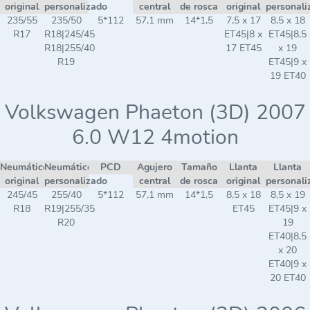
original
personalizado
central
de rosca
original
personali
235/55
235/50
5*112
57,1 mm
14*1,5
7,5 x 17
8,5 x 18
R17
R18|245/45
ET45|8 x
ET45|8,5
R18|255/40
17 ET45
x 19
R19
ET45|9 x
19 ET40
Volkswagen Phaeton (3D) 2007
6.0 W12 4motion
Neumático
Neumático
PCD
Agujero
Tamaño
Llanta
Llanta
original
personalizado
central
de rosca
original
personali
245/45
255/40
5*112
57,1 mm
14*1,5
8,5 x 18
8,5 x 19
R18
R19|255/35
ET45
ET45|9 x
R20
19
ET40|8,5
x 20
ET40|9 x
20 ET40