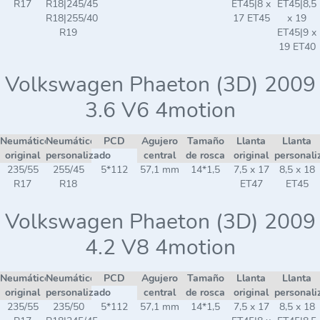
R17
R18|245/45
ET45|8 x
ET45|8,5
R18|255/40
17 ET45
x 19
R19
ET45|9 x
19 ET40
Volkswagen Phaeton (3D) 2009
3.6 V6 4motion
Neumático
Neumático
PCD
Agujero
Tamaño
Llanta
Llanta
original
personalizado
central
de rosca
original
personali
235/55
255/45
5*112
57,1 mm
14*1,5
7,5 x 17
8,5 x 18
R17
R18
ET47
ET45
Volkswagen Phaeton (3D) 2009
4.2 V8 4motion
Neumático
Neumático
PCD
Agujero
Tamaño
Llanta
Llanta
original
personalizado
central
de rosca
original
personali
235/55
235/50
5*112
57,1 mm
14*1,5
7,5 x 17
8,5 x 18