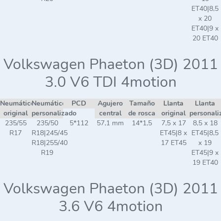
ET40|8,5
x 20
ET40|9 x
20 ET40
Volkswagen Phaeton (3D) 2011
3.0 V6 TDI 4motion
Neumático
Neumático
PCD
Agujero
Tamaño
Llanta
Llanta
original
personalizado
central
de rosca
original
personali
235/55
235/50
5*112
57,1 mm
14*1,5
7,5 x 17
8,5 x 18
R17
R18|245/45
ET45|8 x
ET45|8,5
R18|255/40
17 ET45
x 19
R19
ET45|9 x
19 ET40
Volkswagen Phaeton (3D) 2011
3.6 V6 4motion