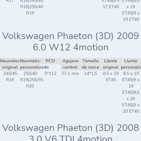
R17
R18|245/45
ET45|8 x
ET45|8,5
R18|255/40
17 ET45
x 19
R19
ET45|9 x
19 ET40
Volkswagen Phaeton (3D) 2009
6.0 W12 4motion
Neumático
Neumático
PCD
Agujero
Tamaño
Llanta
Llanta
original
personalizado
central
de rosca
original
personali
245/45
255/40
5*112
57,1 mm
14*1,5
8,5 x 18
8,5 x 19
R18
R19|255/35
ET45
ET45|9 x
R20
19
ET40|8,5
x 20
ET40|9 x
20 ET40
Volkswagen Phaeton (3D) 2008
3.0 V6 TDI 4motion