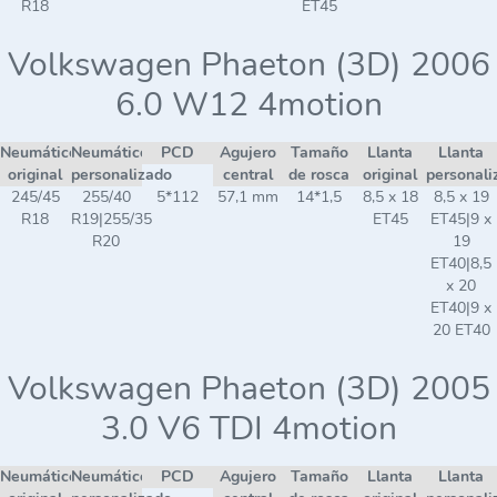
R18
ET45
Volkswagen Phaeton (3D) 2006
6.0 W12 4motion
Neumático
Neumático
PCD
Agujero
Tamaño
Llanta
Llanta
original
personalizado
central
de rosca
original
personali
245/45
255/40
5*112
57,1 mm
14*1,5
8,5 x 18
8,5 x 19
R18
R19|255/35
ET45
ET45|9 x
R20
19
ET40|8,5
x 20
ET40|9 x
20 ET40
Volkswagen Phaeton (3D) 2005
3.0 V6 TDI 4motion
Neumático
Neumático
PCD
Agujero
Tamaño
Llanta
Llanta