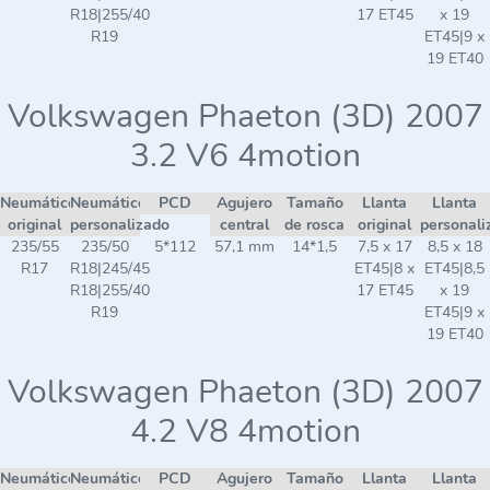
R18|255/40
17 ET45
x 19
R19
ET45|9 x
19 ET40
Volkswagen Phaeton (3D) 2007
3.2 V6 4motion
Neumático
Neumático
PCD
Agujero
Tamaño
Llanta
Llanta
original
personalizado
central
de rosca
original
personali
235/55
235/50
5*112
57,1 mm
14*1,5
7,5 x 17
8,5 x 18
R17
R18|245/45
ET45|8 x
ET45|8,5
R18|255/40
17 ET45
x 19
R19
ET45|9 x
19 ET40
Volkswagen Phaeton (3D) 2007
4.2 V8 4motion
Neumático
Neumático
PCD
Agujero
Tamaño
Llanta
Llanta