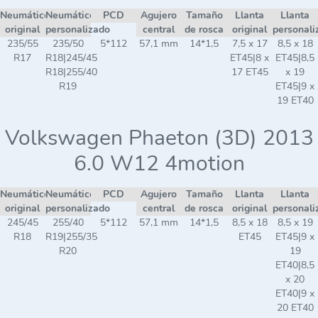
Neumático
Neumático
PCD
Agujero
Tamaño
Llanta
Llanta
original
personalizado
central
de rosca
original
personali
235/55
235/50
5*112
57,1 mm
14*1,5
7,5 x 17
8,5 x 18
R17
R18|245/45
ET45|8 x
ET45|8,5
R18|255/40
17 ET45
x 19
R19
ET45|9 x
19 ET40
Volkswagen Phaeton (3D) 2013
6.0 W12 4motion
Neumático
Neumático
PCD
Agujero
Tamaño
Llanta
Llanta
original
personalizado
central
de rosca
original
personali
245/45
255/40
5*112
57,1 mm
14*1,5
8,5 x 18
8,5 x 19
R18
R19|255/35
ET45
ET45|9 x
R20
19
ET40|8,5
x 20
ET40|9 x
20 ET40