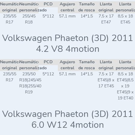
Neumático
Neumático
PCD
Agujero
Tamaño
Llanta
Llanta
original
personalizado
central
de rosca
original
personali
235/55
255/45
5*112
57,1 mm
14*1,5
7,5 x 17
8,5 x 18
R17
R18
ET47
ET45
Volkswagen Phaeton (3D) 2011
4.2 V8 4motion
Neumático
Neumático
PCD
Agujero
Tamaño
Llanta
Llanta
original
personalizado
central
de rosca
original
personali
235/55
235/50
5*112
57,1 mm
14*1,5
7,5 x 17
8,5 x 18
R17
R18|245/45
ET45|8 x
ET45|8,5
R18|255/40
17 ET45
x 19
R19
ET45|9 x
19 ET40
Volkswagen Phaeton (3D) 2011
6.0 W12 4motion