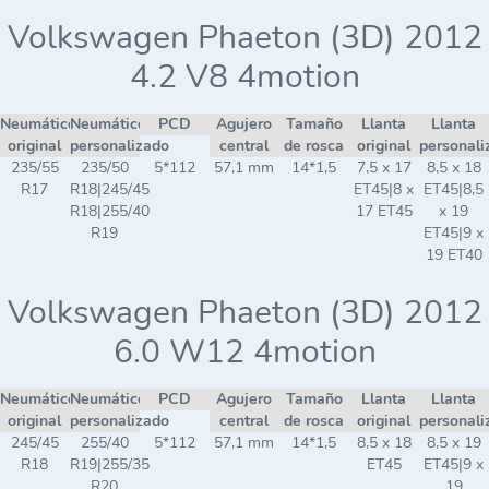
Volkswagen Phaeton (3D) 2012
4.2 V8 4motion
Neumático
Neumático
PCD
Agujero
Tamaño
Llanta
Llanta
original
personalizado
central
de rosca
original
personali
235/55
235/50
5*112
57,1 mm
14*1,5
7,5 x 17
8,5 x 18
R17
R18|245/45
ET45|8 x
ET45|8,5
R18|255/40
17 ET45
x 19
R19
ET45|9 x
19 ET40
Volkswagen Phaeton (3D) 2012
6.0 W12 4motion
Neumático
Neumático
PCD
Agujero
Tamaño
Llanta
Llanta
original
personalizado
central
de rosca
original
personali
245/45
255/40
5*112
57,1 mm
14*1,5
8,5 x 18
8,5 x 19
R18
R19|255/35
ET45
ET45|9 x
R20
19