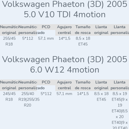
Volkswagen Phaeton (3D) 2005
5.0 V10 TDI 4motion
Neumático
Neumático
PCD
Agujero
Tamaño
Llanta
Llanta
original
personalizado
central
de rosca
original
personali
255/45
5*112
57,1 mm
14*1,5
8,5 x 18
R18
ET45
Volkswagen Phaeton (3D) 2005
6.0 W12 4motion
Neumático
Neumático
PCD
Agujero
Tamaño
Llanta
Llanta
original
personalizado
central
de rosca
original
personali
245/45
255/40
5*112
57,1 mm
14*1,5
8,5 x 18
8,5 x 19
R18
R19|255/35
ET45
ET45|9 x
R20
19
ET40|8,5
x 20
ET40|9 x
20 ET40