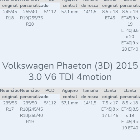
original
personalizado
central
de rosca
original
personali
245/45
255/40
5*112
57,1 mm
14*1,5
8,5 x 18
8,5 x 19
R18
R19|255/35
ET45
ET45|9 x
R20
19
ET40|8,5
x 20
ET40|9 x
20 ET40
Volkswagen Phaeton (3D) 2015
3.0 V6 TDI 4motion
Neumático
Neumático
PCD
Agujero
Tamaño
Llanta
Llanta
original
personalizado
central
de rosca
original
personali
235/55
235/50
5*112
57,1 mm
14*1,5
7,5 x 17
8,5 x 18
R17
R18|245/45
ET45|8 x
ET45|8,5
R18|255/40
17 ET45
x 19
R19
ET45|9 x
19 ET40