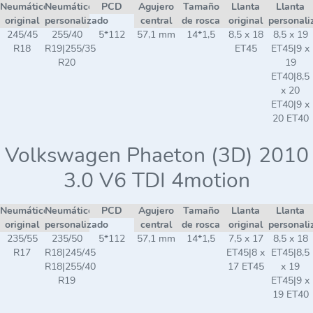
Neumático
Neumático
PCD
Agujero
Tamaño
Llanta
Llanta
original
personalizado
central
de rosca
original
personali
245/45
255/40
5*112
57,1 mm
14*1,5
8,5 x 18
8,5 x 19
R18
R19|255/35
ET45
ET45|9 x
R20
19
ET40|8,5
x 20
ET40|9 x
20 ET40
Volkswagen Phaeton (3D) 2010
3.0 V6 TDI 4motion
Neumático
Neumático
PCD
Agujero
Tamaño
Llanta
Llanta
original
personalizado
central
de rosca
original
personali
235/55
235/50
5*112
57,1 mm
14*1,5
7,5 x 17
8,5 x 18
R17
R18|245/45
ET45|8 x
ET45|8,5
R18|255/40
17 ET45
x 19
R19
ET45|9 x
19 ET40