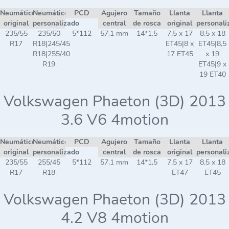
Neumático
Neumático
PCD
Agujero
Tamaño
Llanta
Llanta
original
personalizado
central
de rosca
original
personali
235/55
235/50
5*112
57,1 mm
14*1,5
7,5 x 17
8,5 x 18
R17
R18|245/45
ET45|8 x
ET45|8,5
R18|255/40
17 ET45
x 19
R19
ET45|9 x
19 ET40
Volkswagen Phaeton (3D) 2013
3.6 V6 4motion
Neumático
Neumático
PCD
Agujero
Tamaño
Llanta
Llanta
original
personalizado
central
de rosca
original
personali
235/55
255/45
5*112
57,1 mm
14*1,5
7,5 x 17
8,5 x 18
R17
R18
ET47
ET45
Volkswagen Phaeton (3D) 2013
4.2 V8 4motion