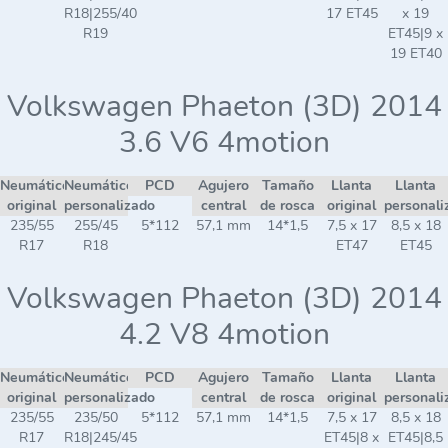
R18|255/40
17 ET45
x 19
R19
ET45|9 x
19 ET40
Volkswagen Phaeton (3D) 2014
3.6 V6 4motion
Neumático
Neumático
PCD
Agujero
Tamaño
Llanta
Llanta
original
personalizado
central
de rosca
original
personali
235/55
255/45
5*112
57,1 mm
14*1,5
7,5 x 17
8,5 x 18
R17
R18
ET47
ET45
Volkswagen Phaeton (3D) 2014
4.2 V8 4motion
Neumático
Neumático
PCD
Agujero
Tamaño
Llanta
Llanta
original
personalizado
central
de rosca
original
personali
235/55
235/50
5*112
57,1 mm
14*1,5
7,5 x 17
8,5 x 18
R17
R18|245/45
ET45|8 x
ET45|8,5