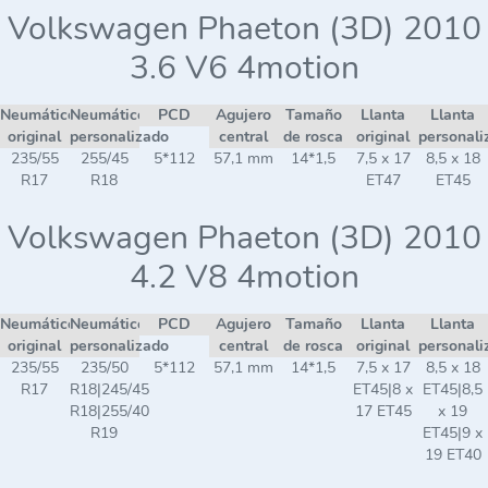
Volkswagen Phaeton (3D) 2010
3.6 V6 4motion
Neumático
Neumático
PCD
Agujero
Tamaño
Llanta
Llanta
original
personalizado
central
de rosca
original
personali
235/55
255/45
5*112
57,1 mm
14*1,5
7,5 x 17
8,5 x 18
R17
R18
ET47
ET45
Volkswagen Phaeton (3D) 2010
4.2 V8 4motion
Neumático
Neumático
PCD
Agujero
Tamaño
Llanta
Llanta
original
personalizado
central
de rosca
original
personali
235/55
235/50
5*112
57,1 mm
14*1,5
7,5 x 17
8,5 x 18
R17
R18|245/45
ET45|8 x
ET45|8,5
R18|255/40
17 ET45
x 19
R19
ET45|9 x
19 ET40