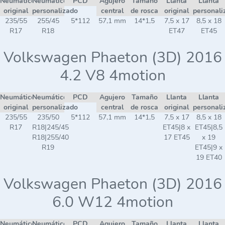
Neumático
Neumático
PCD
Agujero
Tamaño
Llanta
Llanta
original
personalizado
central
de rosca
original
personali
235/55
255/45
5*112
57,1 mm
14*1,5
7,5 x 17
8,5 x 18
R17
R18
ET47
ET45
Volkswagen Phaeton (3D) 2016
4.2 V8 4motion
Neumático
Neumático
PCD
Agujero
Tamaño
Llanta
Llanta
original
personalizado
central
de rosca
original
personali
235/55
235/50
5*112
57,1 mm
14*1,5
7,5 x 17
8,5 x 18
R17
R18|245/45
ET45|8 x
ET45|8,5
R18|255/40
17 ET45
x 19
R19
ET45|9 x
19 ET40
Volkswagen Phaeton (3D) 2016
6.0 W12 4motion
Neumático
Neumático
PCD
Agujero
Tamaño
Llanta
Llanta