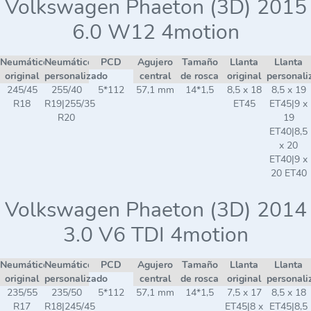
Volkswagen Phaeton (3D) 2015
6.0 W12 4motion
Neumático
Neumático
PCD
Agujero
Tamaño
Llanta
Llanta
original
personalizado
central
de rosca
original
personali
245/45
255/40
5*112
57,1 mm
14*1,5
8,5 x 18
8,5 x 19
R18
R19|255/35
ET45
ET45|9 x
R20
19
ET40|8,5
x 20
ET40|9 x
20 ET40
Volkswagen Phaeton (3D) 2014
3.0 V6 TDI 4motion
Neumático
Neumático
PCD
Agujero
Tamaño
Llanta
Llanta
original
personalizado
central
de rosca
original
personali
235/55
235/50
5*112
57,1 mm
14*1,5
7,5 x 17
8,5 x 18
R17
R18|245/45
ET45|8 x
ET45|8,5