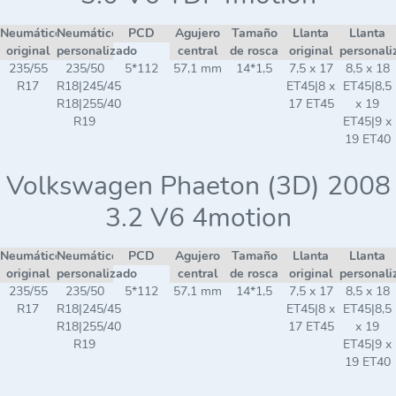
Neumático
Neumático
PCD
Agujero
Tamaño
Llanta
Llanta
original
personalizado
central
de rosca
original
personali
235/55
235/50
5*112
57,1 mm
14*1,5
7,5 x 17
8,5 x 18
R17
R18|245/45
ET45|8 x
ET45|8,5
R18|255/40
17 ET45
x 19
R19
ET45|9 x
19 ET40
Volkswagen Phaeton (3D) 2008
3.2 V6 4motion
Neumático
Neumático
PCD
Agujero
Tamaño
Llanta
Llanta
original
personalizado
central
de rosca
original
personali
235/55
235/50
5*112
57,1 mm
14*1,5
7,5 x 17
8,5 x 18
R17
R18|245/45
ET45|8 x
ET45|8,5
R18|255/40
17 ET45
x 19
R19
ET45|9 x
19 ET40