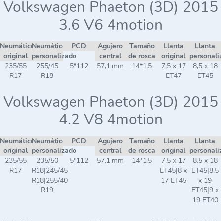
Volkswagen Phaeton (3D) 2015
3.6 V6 4motion
Neumático
Neumático
PCD
Agujero
Tamaño
Llanta
Llanta
original
personalizado
central
de rosca
original
personali
235/55
255/45
5*112
57,1 mm
14*1,5
7,5 x 17
8,5 x 18
R17
R18
ET47
ET45
Volkswagen Phaeton (3D) 2015
4.2 V8 4motion
Neumático
Neumático
PCD
Agujero
Tamaño
Llanta
Llanta
original
personalizado
central
de rosca
original
personali
235/55
235/50
5*112
57,1 mm
14*1,5
7,5 x 17
8,5 x 18
R17
R18|245/45
ET45|8 x
ET45|8,5
R18|255/40
17 ET45
x 19
R19
ET45|9 x
19 ET40