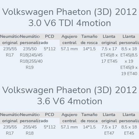
Volkswagen Phaeton (3D) 2012
3.0 V6 TDI 4motion
Neumático
Neumático
PCD
Agujero
Tamaño
Llanta
Llanta
original
personalizado
central
de rosca
original
personali
235/55
235/50
5*112
57,1 mm
14*1,5
7,5 x 17
8,5 x 18
R17
R18|245/45
ET45|8 x
ET45|8,5
R18|255/40
17 ET45
x 19
R19
ET45|9 x
19 ET40
Volkswagen Phaeton (3D) 2012
3.6 V6 4motion
Neumático
Neumático
PCD
Agujero
Tamaño
Llanta
Llanta
original
personalizado
central
de rosca
original
personali
235/55
255/45
5*112
57,1 mm
14*1,5
7,5 x 17
8,5 x 18
R17
R18
ET47
ET45