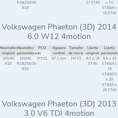
R18|255/40
17 ET45
x 19
R19
ET45|9 x
19 ET40
Volkswagen Phaeton (3D) 2014
6.0 W12 4motion
Neumático
Neumático
PCD
Agujero
Tamaño
Llanta
Llanta
original
personalizado
central
de rosca
original
personali
245/45
255/40
5*112
57,1 mm
14*1,5
8,5 x 18
8,5 x 19
R18
R19|255/35
ET45
ET45|9 x
R20
19
ET40|8,5
x 20
ET40|9 x
20 ET40
Volkswagen Phaeton (3D) 2013
3.0 V6 TDI 4motion