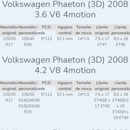
Volkswagen Phaeton (3D) 2008
3.6 V6 4motion
Neumático
Neumático
PCD
Agujero
Tamaño
Llanta
Llanta
original
personalizado
central
de rosca
original
personali
235/55
255/45
5*112
57,1 mm
14*1,5
7,5 x 17
8,5 x 18
R17
R18
ET47
ET45
Volkswagen Phaeton (3D) 2008
4.2 V8 4motion
Neumático
Neumático
PCD
Agujero
Tamaño
Llanta
Llanta
original
personalizado
central
de rosca
original
personali
235/55
235/50
5*112
57,1 mm
14*1,5
7,5 x 17
8,5 x 18
R17
R18|245/45
ET45|8 x
ET45|8,5
R18|255/40
17 ET45
x 19
R19
ET45|9 x
19 ET40