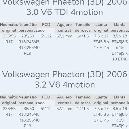
Volkswagen Phaeton (3D) 2006
3.0 V6 TDI 4motion
Neumático
Neumático
PCD
Agujero
Tamaño
Llanta
Llanta
original
personalizado
central
de rosca
original
personali
235/55
235/50
5*112
57,1 mm
14*1,5
7,5 x 17
8,5 x 18
R17
R18|245/45
ET45|8 x
ET45|8,5
R18|255/40
17 ET45
x 19
R19
ET45|9 x
19 ET40
Volkswagen Phaeton (3D) 2006
3.2 V6 4motion
Neumático
Neumático
PCD
Agujero
Tamaño
Llanta
Llanta
original
personalizado
central
de rosca
original
personali
235/55
235/50
5*112
57,1 mm
14*1,5
7,5 x 17
8,5 x 18
R17
R18|245/45
ET45|8 x
ET45|8,5
R18|255/40
17 ET45
x 19
R19
ET45|9 x