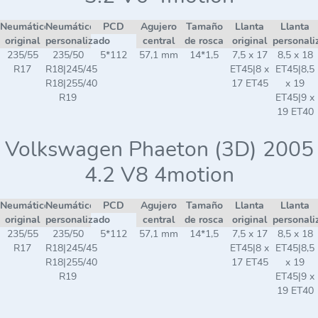
Neumático
Neumático
PCD
Agujero
Tamaño
Llanta
Llanta
original
personalizado
central
de rosca
original
personali
235/55
235/50
5*112
57,1 mm
14*1,5
7,5 x 17
8,5 x 18
R17
R18|245/45
ET45|8 x
ET45|8,5
R18|255/40
17 ET45
x 19
R19
ET45|9 x
19 ET40
Volkswagen Phaeton (3D) 2005
4.2 V8 4motion
Neumático
Neumático
PCD
Agujero
Tamaño
Llanta
Llanta
original
personalizado
central
de rosca
original
personali
235/55
235/50
5*112
57,1 mm
14*1,5
7,5 x 17
8,5 x 18
R17
R18|245/45
ET45|8 x
ET45|8,5
R18|255/40
17 ET45
x 19
R19
ET45|9 x
19 ET40