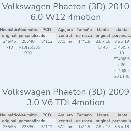
Volkswagen Phaeton (3D) 2010
6.0 W12 4motion
Neumático
Neumático
PCD
Agujero
Tamaño
Llanta
Llanta
original
personalizado
central
de rosca
original
personali
245/45
255/40
5*112
57,1 mm
14*1,5
8,5 x 18
8,5 x 19
R18
R19|255/35
ET45
ET45|9 x
R20
19
ET40|8,5
x 20
ET40|9 x
20 ET40
Volkswagen Phaeton (3D) 2009
3.0 V6 TDI 4motion
Neumático
Neumático
PCD
Agujero
Tamaño
Llanta
Llanta
original
personalizado
central
de rosca
original
personali
235/55
235/50
5*112
57,1 mm
14*1,5
7,5 x 17
8,5 x 18