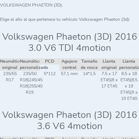
VOLKSWAGEN PHAETON (3D).
Elige el año al que pertenece tu vehículo Volkswagen Phaeton (3d):
Volkswagen Phaeton (3D) 2016
3.0 V6 TDI 4motion
Neumático
Neumático
PCD
Agujero
Tamaño
Llanta
Llanta
original
personalizado
central
de rosca
original
personali
235/55
235/50
5*112
57,1 mm
14*1,5
7,5 x 17
8,5 x 18
R17
R18|245/45
ET45|8 x
ET45|8,5
R18|255/40
17 ET45
x 19
R19
ET45|9 x
19 ET40
Volkswagen Phaeton (3D) 2016
3.6 V6 4motion