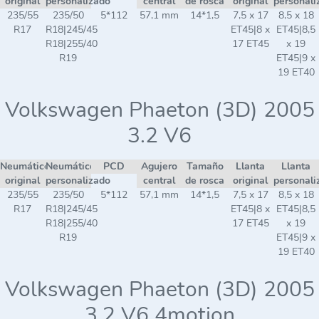
original
personalizado
central
de rosca
original
personali
235/55
235/50
5*112
57,1 mm
14*1,5
7,5 x 17
8,5 x 18
R17
R18|245/45
ET45|8 x
ET45|8,5
R18|255/40
17 ET45
x 19
R19
ET45|9 x
19 ET40
Volkswagen Phaeton (3D) 2005
3.2 V6
Neumático
Neumático
PCD
Agujero
Tamaño
Llanta
Llanta
original
personalizado
central
de rosca
original
personali
235/55
235/50
5*112
57,1 mm
14*1,5
7,5 x 17
8,5 x 18
R17
R18|245/45
ET45|8 x
ET45|8,5
R18|255/40
17 ET45
x 19
R19
ET45|9 x
19 ET40
Volkswagen Phaeton (3D) 2005
3.2 V6 4motion