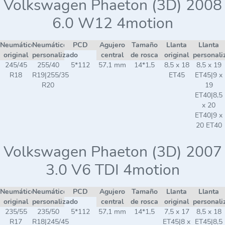
Volkswagen Phaeton (3D) 2008
6.0 W12 4motion
Neumático
Neumático
PCD
Agujero
Tamaño
Llanta
Llanta
original
personalizado
central
de rosca
original
personali
245/45
255/40
5*112
57,1 mm
14*1,5
8,5 x 18
8,5 x 19
R18
R19|255/35
ET45
ET45|9 x
R20
19
ET40|8,5
x 20
ET40|9 x
20 ET40
Volkswagen Phaeton (3D) 2007
3.0 V6 TDI 4motion
Neumático
Neumático
PCD
Agujero
Tamaño
Llanta
Llanta
original
personalizado
central
de rosca
original
personali
235/55
235/50
5*112
57,1 mm
14*1,5
7,5 x 17
8,5 x 18
R17
R18|245/45
ET45|8 x
ET45|8,5