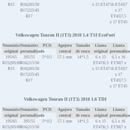
R15
R16|205/50
x 15 ET47
16 ET45|7
R17|225/45
x 17
R17
ET45|7,5
x 17 ET45
Volkswagen Touran II (1T3) 2010 1.4 TSI EcoFuel
Neumático
Neumático
PCD
Agujero
Tamaño
Llanta
Llanta
original
personalizado
central
de rosca
original
personaliz
195/65
205/55
5*112
57,1 mm
14*1,5
6 x 15
6,5 x 16
R15|205/60
R16|215/50
ET47|6,5
ET50|7 x
R15
R16|205/50
x 15 ET47
16 ET45|7
R17|225/45
x 17
R17
ET45|7,5
x 17 ET45
Volkswagen Touran II (1T3) 2010 1.6 TDI
Neumático
Neumático
PCD
Agujero
Tamaño
Llanta
Llanta
original
personalizado
central
de rosca
original
personaliz
195/65
205/55
5*112
57,1 mm
14*1,5
6 x 15
6,5 x 16
R15|205/60
R16|215/50
ET47|6,5
ET50|7 x