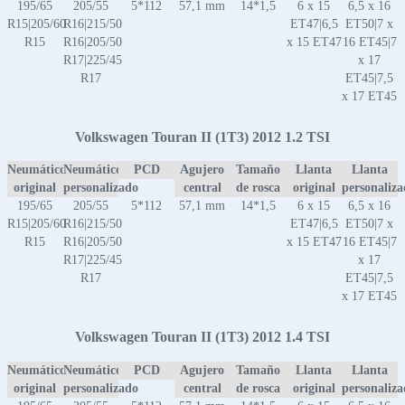
195/65
205/55
5*112
57,1 mm
14*1,5
6 x 15
6,5 x 16
R15|205/60
R16|215/50
ET47|6,5
ET50|7 x
R15
R16|205/50
x 15 ET47
16 ET45|7
R17|225/45
x 17
R17
ET45|7,5
x 17 ET45
Volkswagen Touran II (1T3) 2012 1.2 TSI
Neumático
Neumático
PCD
Agujero
Tamaño
Llanta
Llanta
original
personalizado
central
de rosca
original
personaliz
195/65
205/55
5*112
57,1 mm
14*1,5
6 x 15
6,5 x 16
R15|205/60
R16|215/50
ET47|6,5
ET50|7 x
R15
R16|205/50
x 15 ET47
16 ET45|7
R17|225/45
x 17
R17
ET45|7,5
x 17 ET45
Volkswagen Touran II (1T3) 2012 1.4 TSI
Neumático
Neumático
PCD
Agujero
Tamaño
Llanta
Llanta
original
personalizado
central
de rosca
original
personaliz