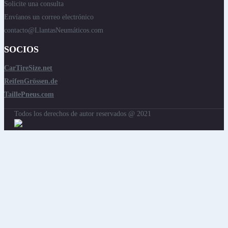
Solicite una consulta
Envíanos un correo electrónico
contacto@LlantasNeumáticos.com
SOCIOS
CarTireSize.net
ReifenGrössen.de
TaillePneus.com
Todos los derechos de autor reservados @ 2021