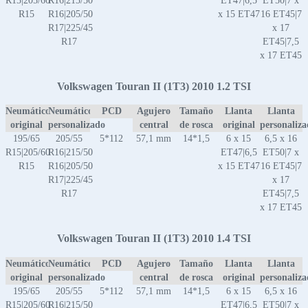
R15|205/60
R16|215/50
ET47|6,5
ET50|7 x
R15
R16|205/50
x 15 ET47
16 ET45|7
R17|225/45
x 17
R17
ET45|7,5
x 17 ET45
Volkswagen Touran II (1T3) 2010 1.2 TSI
Neumático
Neumático
PCD
Agujero
Tamaño
Llanta
Llanta
original
personalizado
central
de rosca
original
personaliz
195/65
205/55
5*112
57,1 mm
14*1,5
6 x 15
6,5 x 16
R15|205/60
R16|215/50
ET47|6,5
ET50|7 x
R15
R16|205/50
x 15 ET47
16 ET45|7
R17|225/45
x 17
R17
ET45|7,5
x 17 ET45
Volkswagen Touran II (1T3) 2010 1.4 TSI
Neumático
Neumático
PCD
Agujero
Tamaño
Llanta
Llanta
original
personalizado
central
de rosca
original
personaliz
195/65
205/55
5*112
57,1 mm
14*1,5
6 x 15
6,5 x 16
R15|205/60
R16|215/50
ET47|6,5
ET50|7 x