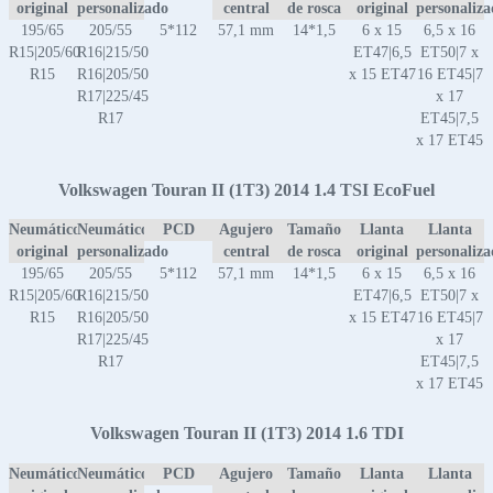
original
personalizado
central
de rosca
original
personaliz
195/65
205/55
5*112
57,1 mm
14*1,5
6 x 15
6,5 x 16
R15|205/60
R16|215/50
ET47|6,5
ET50|7 x
R15
R16|205/50
x 15 ET47
16 ET45|7
R17|225/45
x 17
R17
ET45|7,5
x 17 ET45
Volkswagen Touran II (1T3) 2014 1.4 TSI EcoFuel
Neumático
Neumático
PCD
Agujero
Tamaño
Llanta
Llanta
original
personalizado
central
de rosca
original
personaliz
195/65
205/55
5*112
57,1 mm
14*1,5
6 x 15
6,5 x 16
R15|205/60
R16|215/50
ET47|6,5
ET50|7 x
R15
R16|205/50
x 15 ET47
16 ET45|7
R17|225/45
x 17
R17
ET45|7,5
x 17 ET45
Volkswagen Touran II (1T3) 2014 1.6 TDI
Neumático
Neumático
PCD
Agujero
Tamaño
Llanta
Llanta