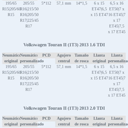
195/65
205/55
5*112
57,1 mm
14*1,5
6 x 15
6,5 x 16
R15|205/60
R16|215/50
ET47|6,5
ET50|7 x
R15
R16|205/50
x 15 ET47
16 ET45|7
R17|225/45
x 17
R17
ET45|7,5
x 17 ET45
Volkswagen Touran II (1T3) 2013 1.6 TDI
Neumático
Neumático
PCD
Agujero
Tamaño
Llanta
Llanta
original
personalizado
central
de rosca
original
personaliz
195/65
205/55
5*112
57,1 mm
14*1,5
6 x 15
6,5 x 16
R15|205/60
R16|215/50
ET47|6,5
ET50|7 x
R15
R16|205/50
x 15 ET47
16 ET45|7
R17|225/45
x 17
R17
ET45|7,5
x 17 ET45
Volkswagen Touran II (1T3) 2013 2.0 TDI
Neumático
Neumático
PCD
Agujero
Tamaño
Llanta
Llanta
original
personalizado
central
de rosca
original
personaliz