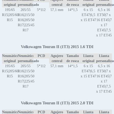
original
personalizado
central
de rosca
original
personaliz
195/65
205/55
5*112
57,1 mm
14*1,5
6 x 15
6,5 x 16
R15|205/60
R16|215/50
ET47|6,5
ET50|7 x
R15
R16|205/50
x 15 ET47
16 ET45|7
R17|225/45
x 17
R17
ET45|7,5
x 17 ET45
Volkswagen Touran II (1T3) 2015 1.6 TDI
Neumático
Neumático
PCD
Agujero
Tamaño
Llanta
Llanta
original
personalizado
central
de rosca
original
personaliz
195/65
205/55
5*112
57,1 mm
14*1,5
6 x 15
6,5 x 16
R15|205/60
R16|215/50
ET47|6,5
ET50|7 x
R15
R16|205/50
x 15 ET47
16 ET45|7
R17|225/45
x 17
R17
ET45|7,5
x 17 ET45
Volkswagen Touran II (1T3) 2015 2.0 TDI
Neumático
Neumático
PCD
Agujero
Tamaño
Llanta
Llanta