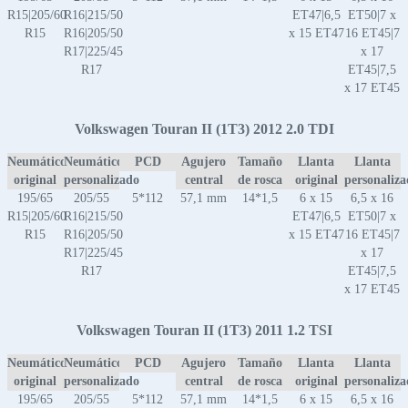
R15|205/60
R16|215/50
ET47|6,5
ET50|7 x
R15
R16|205/50
x 15 ET47
16 ET45|7
R17|225/45
x 17
R17
ET45|7,5
x 17 ET45
Volkswagen Touran II (1T3) 2012 2.0 TDI
Neumático
Neumático
PCD
Agujero
Tamaño
Llanta
Llanta
original
personalizado
central
de rosca
original
personaliz
195/65
205/55
5*112
57,1 mm
14*1,5
6 x 15
6,5 x 16
R15|205/60
R16|215/50
ET47|6,5
ET50|7 x
R15
R16|205/50
x 15 ET47
16 ET45|7
R17|225/45
x 17
R17
ET45|7,5
x 17 ET45
Volkswagen Touran II (1T3) 2011 1.2 TSI
Neumático
Neumático
PCD
Agujero
Tamaño
Llanta
Llanta
original
personalizado
central
de rosca
original
personaliz
195/65
205/55
5*112
57,1 mm
14*1,5
6 x 15
6,5 x 16