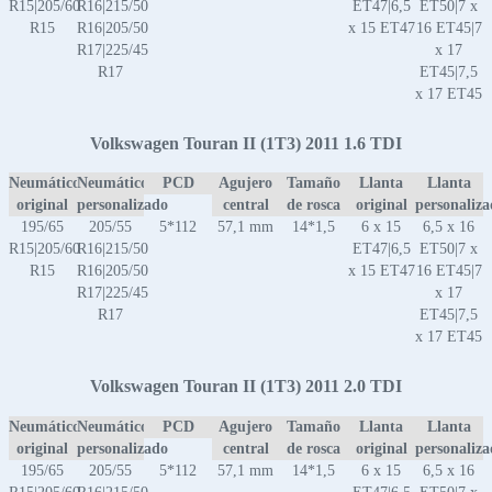
R15|205/60
R16|215/50
ET47|6,5
ET50|7 x
R15
R16|205/50
x 15 ET47
16 ET45|7
R17|225/45
x 17
R17
ET45|7,5
x 17 ET45
Volkswagen Touran II (1T3) 2011 1.6 TDI
Neumático
Neumático
PCD
Agujero
Tamaño
Llanta
Llanta
original
personalizado
central
de rosca
original
personaliz
195/65
205/55
5*112
57,1 mm
14*1,5
6 x 15
6,5 x 16
R15|205/60
R16|215/50
ET47|6,5
ET50|7 x
R15
R16|205/50
x 15 ET47
16 ET45|7
R17|225/45
x 17
R17
ET45|7,5
x 17 ET45
Volkswagen Touran II (1T3) 2011 2.0 TDI
Neumático
Neumático
PCD
Agujero
Tamaño
Llanta
Llanta
original
personalizado
central
de rosca
original
personaliz
195/65
205/55
5*112
57,1 mm
14*1,5
6 x 15
6,5 x 16