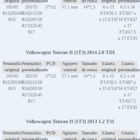
original
personalizado
central
de rosca
original
personaliz
195/65
205/55
5*112
57,1 mm
14*1,5
6 x 15
6,5 x 16
R15|205/60
R16|215/50
ET47|6,5
ET50|7 x
R15
R16|205/50
x 15 ET47
16 ET45|7
R17|225/45
x 17
R17
ET45|7,5
x 17 ET45
Volkswagen Touran II (1T3) 2014 2.0 TDI
Neumático
Neumático
PCD
Agujero
Tamaño
Llanta
Llanta
original
personalizado
central
de rosca
original
personaliz
195/65
205/55
5*112
57,1 mm
14*1,5
6 x 15
6,5 x 16
R15|205/60
R16|215/50
ET47|6,5
ET50|7 x
R15
R16|205/50
x 15 ET47
16 ET45|7
R17|225/45
x 17
R17
ET45|7,5
x 17 ET45
Volkswagen Touran II (1T3) 2013 1.2 TSI
Neumático
Neumático
PCD
Agujero
Tamaño
Llanta
Llanta
original
personalizado
central
de rosca
original
personaliz