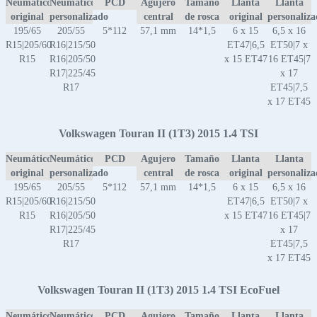
Neumático
Neumático
PCD
Agujero
Tamaño
Llanta
Llanta
original
personalizado
central
de rosca
original
personaliz
195/65
205/55
5*112
57,1 mm
14*1,5
6 x 15
6,5 x 16
R15|205/60
R16|215/50
ET47|6,5
ET50|7 x
R15
R16|205/50
x 15 ET47
16 ET45|7
R17|225/45
x 17
R17
ET45|7,5
x 17 ET45
Volkswagen Touran II (1T3) 2015 1.4 TSI
Neumático
Neumático
PCD
Agujero
Tamaño
Llanta
Llanta
original
personalizado
central
de rosca
original
personaliz
195/65
205/55
5*112
57,1 mm
14*1,5
6 x 15
6,5 x 16
R15|205/60
R16|215/50
ET47|6,5
ET50|7 x
R15
R16|205/50
x 15 ET47
16 ET45|7
R17|225/45
x 17
R17
ET45|7,5
x 17 ET45
Volkswagen Touran II (1T3) 2015 1.4 TSI EcoFuel
Neumático
Neumático
PCD
Agujero
Tamaño
Llanta
Llanta