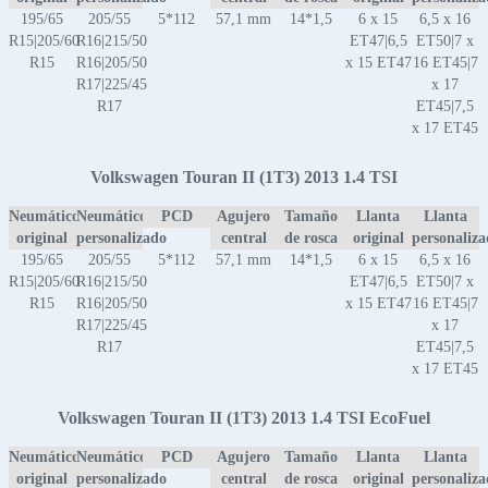
195/65
205/55
5*112
57,1 mm
14*1,5
6 x 15
6,5 x 16
R15|205/60
R16|215/50
ET47|6,5
ET50|7 x
R15
R16|205/50
x 15 ET47
16 ET45|7
R17|225/45
x 17
R17
ET45|7,5
x 17 ET45
Volkswagen Touran II (1T3) 2013 1.4 TSI
Neumático
Neumático
PCD
Agujero
Tamaño
Llanta
Llanta
original
personalizado
central
de rosca
original
personaliz
195/65
205/55
5*112
57,1 mm
14*1,5
6 x 15
6,5 x 16
R15|205/60
R16|215/50
ET47|6,5
ET50|7 x
R15
R16|205/50
x 15 ET47
16 ET45|7
R17|225/45
x 17
R17
ET45|7,5
x 17 ET45
Volkswagen Touran II (1T3) 2013 1.4 TSI EcoFuel
Neumático
Neumático
PCD
Agujero
Tamaño
Llanta
Llanta
original
personalizado
central
de rosca
original
personaliz