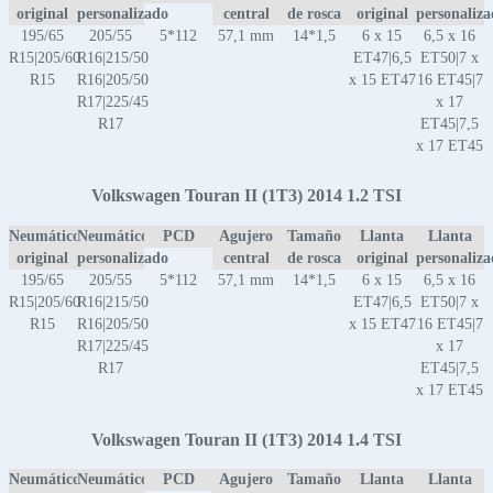
original
personalizado
central
de rosca
original
personaliz
195/65
205/55
5*112
57,1 mm
14*1,5
6 x 15
6,5 x 16
R15|205/60
R16|215/50
ET47|6,5
ET50|7 x
R15
R16|205/50
x 15 ET47
16 ET45|7
R17|225/45
x 17
R17
ET45|7,5
x 17 ET45
Volkswagen Touran II (1T3) 2014 1.2 TSI
Neumático
Neumático
PCD
Agujero
Tamaño
Llanta
Llanta
original
personalizado
central
de rosca
original
personaliz
195/65
205/55
5*112
57,1 mm
14*1,5
6 x 15
6,5 x 16
R15|205/60
R16|215/50
ET47|6,5
ET50|7 x
R15
R16|205/50
x 15 ET47
16 ET45|7
R17|225/45
x 17
R17
ET45|7,5
x 17 ET45
Volkswagen Touran II (1T3) 2014 1.4 TSI
Neumático
Neumático
PCD
Agujero
Tamaño
Llanta
Llanta