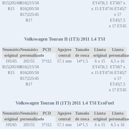
R15|205/60
R16|215/50
ET47|6,5
ET50|7 x
R15
R16|205/50
x 15 ET47
16 ET45|7
R17|225/45
x 17
R17
ET45|7,5
x 17 ET45
Volkswagen Touran II (1T3) 2011 1.4 TSI
Neumático
Neumático
PCD
Agujero
Tamaño
Llanta
Llanta
original
personalizado
central
de rosca
original
personaliz
195/65
205/55
5*112
57,1 mm
14*1,5
6 x 15
6,5 x 16
R15|205/60
R16|215/50
ET47|6,5
ET50|7 x
R15
R16|205/50
x 15 ET47
16 ET45|7
R17|225/45
x 17
R17
ET45|7,5
x 17 ET45
Volkswagen Touran II (1T3) 2011 1.4 TSI EcoFuel
Neumático
Neumático
PCD
Agujero
Tamaño
Llanta
Llanta
original
personalizado
central
de rosca
original
personaliz
195/65
205/55
5*112
57,1 mm
14*1,5
6 x 15
6,5 x 16