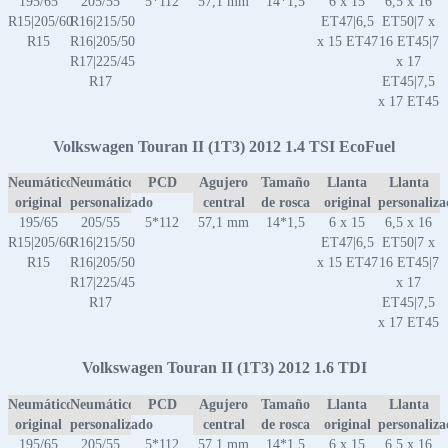
195/65
205/55
5*112
57,1 mm
14*1,5
6 x 15
6,5 x 16
R15|205/60
R16|215/50
ET47|6,5
ET50|7 x
R15
R16|205/50
x 15 ET47
16 ET45|7
R17|225/45
x 17
R17
ET45|7,5
x 17 ET45
Volkswagen Touran II (1T3) 2012 1.4 TSI EcoFuel
Neumático
Neumático
PCD
Agujero
Tamaño
Llanta
Llanta
original
personalizado
central
de rosca
original
personaliz
195/65
205/55
5*112
57,1 mm
14*1,5
6 x 15
6,5 x 16
R15|205/60
R16|215/50
ET47|6,5
ET50|7 x
R15
R16|205/50
x 15 ET47
16 ET45|7
R17|225/45
x 17
R17
ET45|7,5
x 17 ET45
Volkswagen Touran II (1T3) 2012 1.6 TDI
Neumático
Neumático
PCD
Agujero
Tamaño
Llanta
Llanta
original
personalizado
central
de rosca
original
personaliz
195/65
205/55
5*112
57,1 mm
14*1,5
6 x 15
6,5 x 16