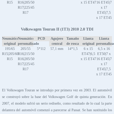
R15
R16|205/50
x 15 ET47
16 ET45|7
R17|225/45
x 17
R17
ET45|7,5
x 17 ET45
Volkswagen Touran II (1T3) 2010 2.0 TDI
Neumático
Neumático
PCD
Agujero
Tamaño
Llanta
Llanta
original
personalizado
central
de rosca
original
personaliz
195/65
205/55
5*112
57,1 mm
14*1,5
6 x 15
6,5 x 16
R15|205/60
R16|215/50
ET47|6,5
ET50|7 x
R15
R16|205/50
x 15 ET47
16 ET45|7
R17|225/45
x 17
R17
ET45|7,5
x 17 ET45
El Volkswagen Touran se introdujo por primera vez en 2003. El automóvil
se construyó sobre la base del Volkswagen Golf de quinta generación. En
2007, el modelo sufrió un serio rediseño, como resultado de lo cual la parte
delantera del automóvil comenzó a parecerse al Passat. Se han sustituido los