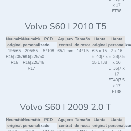
x 17
ET38
Volvo S60 I 2010 T5
Neumático
Neumático
PCD
Agujero
Tamaño
Llanta
Llanta
original
personalizado
central
de rosca
original
personaliza
195/65
205/55
5*108
65,1 mm
14*1,5
6,5 x 15
7 x 16
R15|205/65
R16|225/50
ET40|7 x
ET38|7,5
R15
R16|225/45
15 ET38
x 16
R17
ET35|7 x
17
ET40|7,5
x 17
ET38
Volvo S60 I 2009 2.0 T
Neumático
Neumático
PCD
Agujero
Tamaño
Llanta
Llanta
original
personalizado
central
de rosca
original
personaliza