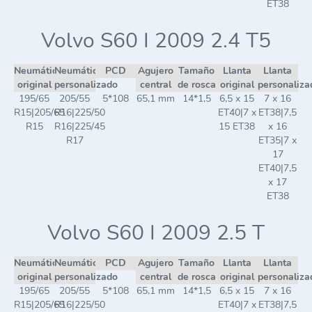
ET38
Volvo S60 I 2009 2.4 T5
Neumático
Neumático
PCD
Agujero
Tamaño
Llanta
Llanta
original
personalizado
central
de rosca
original
personaliza
195/65
205/55
5*108
65,1 mm
14*1,5
6,5 x 15
7 x 16
R15|205/65
R16|225/50
ET40|7 x
ET38|7,5
R15
R16|225/45
15 ET38
x 16
R17
ET35|7 x
17
ET40|7,5
x 17
ET38
Volvo S60 I 2009 2.5 T
Neumático
Neumático
PCD
Agujero
Tamaño
Llanta
Llanta
original
personalizado
central
de rosca
original
personaliza
195/65
205/55
5*108
65,1 mm
14*1,5
6,5 x 15
7 x 16
R15|205/65
R16|225/50
ET40|7 x
ET38|7,5