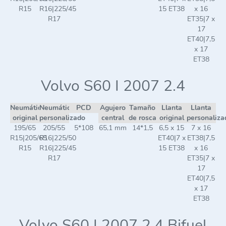
R15
R16|225/45
15 ET38
x 16
R17
ET35|7 x
17
ET40|7,5
x 17
ET38
Volvo S60 I 2007 2.4
Neumático
Neumático
PCD
Agujero
Tamaño
Llanta
Llanta
original
personalizado
central
de rosca
original
personaliza
195/65
205/55
5*108
65,1 mm
14*1,5
6,5 x 15
7 x 16
R15|205/65
R16|225/50
ET40|7 x
ET38|7,5
R15
R16|225/45
15 ET38
x 16
R17
ET35|7 x
17
ET40|7,5
x 17
ET38
Volvo S60 I 2007 2.4 Bifuel