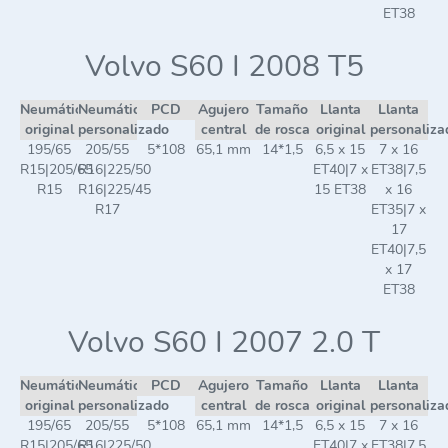
ET38
Volvo S60 I 2008 T5
Neumático
Neumático
PCD
Agujero
Tamaño
Llanta
Llanta
original
personalizado
central
de rosca
original
personaliza
195/65
205/55
5*108
65,1 mm
14*1,5
6,5 x 15
7 x 16
R15|205/65
R16|225/50
ET40|7 x
ET38|7,5
R15
R16|225/45
15 ET38
x 16
R17
ET35|7 x
17
ET40|7,5
x 17
ET38
Volvo S60 I 2007 2.0 T
Neumático
Neumático
PCD
Agujero
Tamaño
Llanta
Llanta
original
personalizado
central
de rosca
original
personaliza
195/65
205/55
5*108
65,1 mm
14*1,5
6,5 x 15
7 x 16
R15|205/65
R16|225/50
ET40|7 x
ET38|7,5