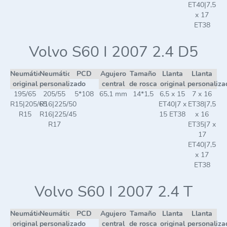
ET40|7,5
x 17
ET38
Volvo S60 I 2007 2.4 D5
Neumático
Neumático
PCD
Agujero
Tamaño
Llanta
Llanta
original
personalizado
central
de rosca
original
personaliza
195/65
205/55
5*108
65,1 mm
14*1,5
6,5 x 15
7 x 16
R15|205/65
R16|225/50
ET40|7 x
ET38|7,5
R15
R16|225/45
15 ET38
x 16
R17
ET35|7 x
17
ET40|7,5
x 17
ET38
Volvo S60 I 2007 2.4 T
Neumático
Neumático
PCD
Agujero
Tamaño
Llanta
Llanta
original
personalizado
central
de rosca
original
personaliza