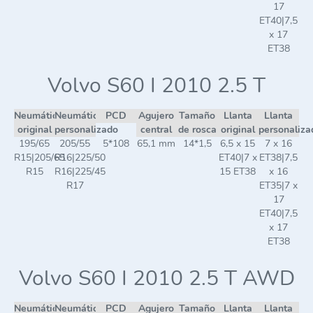
17
ET40|7,5
x 17
ET38
Volvo S60 I 2010 2.5 T
Neumático
Neumático
PCD
Agujero
Tamaño
Llanta
Llanta
original
personalizado
central
de rosca
original
personaliza
195/65
205/55
5*108
65,1 mm
14*1,5
6,5 x 15
7 x 16
R15|205/65
R16|225/50
ET40|7 x
ET38|7,5
R15
R16|225/45
15 ET38
x 16
R17
ET35|7 x
17
ET40|7,5
x 17
ET38
Volvo S60 I 2010 2.5 T AWD
Neumático
Neumático
PCD
Agujero
Tamaño
Llanta
Llanta