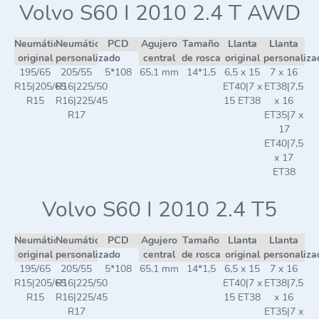
Volvo S60 I 2010 2.4 T AWD
Neumático
Neumático
PCD
Agujero
Tamaño
Llanta
Llanta
original
personalizado
central
de rosca
original
personaliza
195/65
205/55
5*108
65,1 mm
14*1,5
6,5 x 15
7 x 16
R15|205/65
R16|225/50
ET40|7 x
ET38|7,5
R15
R16|225/45
15 ET38
x 16
R17
ET35|7 x
17
ET40|7,5
x 17
ET38
Volvo S60 I 2010 2.4 T5
Neumático
Neumático
PCD
Agujero
Tamaño
Llanta
Llanta
original
personalizado
central
de rosca
original
personaliza
195/65
205/55
5*108
65,1 mm
14*1,5
6,5 x 15
7 x 16
R15|205/65
R16|225/50
ET40|7 x
ET38|7,5
R15
R16|225/45
15 ET38
x 16
R17
ET35|7 x