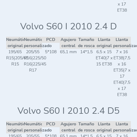
x 17
ET38
Volvo S60 I 2010 2.4 D
Neumático
Neumático
PCD
Agujero
Tamaño
Llanta
Llanta
original
personalizado
central
de rosca
original
personaliza
195/65
205/55
5*108
65,1 mm
14*1,5
6,5 x 15
7 x 16
R15|205/65
R16|225/50
ET40|7 x
ET38|7,5
R15
R16|225/45
15 ET38
x 16
R17
ET35|7 x
17
ET40|7,5
x 17
ET38
Volvo S60 I 2010 2.4 D5
Neumático
Neumático
PCD
Agujero
Tamaño
Llanta
Llanta
original
personalizado
central
de rosca
original
personaliza
195/65
205/55
5*108
65,1 mm
14*1,5
6,5 x 15
7 x 16