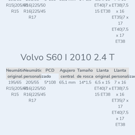
R15|205/65
R16|225/50
ET40|7 x
ET38|7,5
R15
R16|225/45
15 ET38
x 16
R17
ET35|7 x
17
ET40|7,5
x 17
ET38
Volvo S60 I 2010 2.4 T
Neumático
Neumático
PCD
Agujero
Tamaño
Llanta
Llanta
original
personalizado
central
de rosca
original
personaliza
195/65
205/55
5*108
65,1 mm
14*1,5
6,5 x 15
7 x 16
R15|205/65
R16|225/50
ET40|7 x
ET38|7,5
R15
R16|225/45
15 ET38
x 16
R17
ET35|7 x
17
ET40|7,5
x 17
ET38