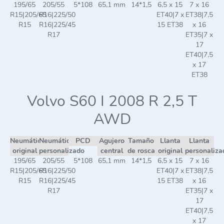
195/65
205/55
5*108
65,1 mm
14*1,5
6,5 x 15
7 x 16
R15|205/65
R16|225/50
ET40|7 x
ET38|7,5
R15
R16|225/45
15 ET38
x 16
R17
ET35|7 x
17
ET40|7,5
x 17
ET38
Volvo S60 I 2008 R 2,5 T
AWD
Neumático
Neumático
PCD
Agujero
Tamaño
Llanta
Llanta
original
personalizado
central
de rosca
original
personaliza
195/65
205/55
5*108
65,1 mm
14*1,5
6,5 x 15
7 x 16
R15|205/65
R16|225/50
ET40|7 x
ET38|7,5
R15
R16|225/45
15 ET38
x 16
R17
ET35|7 x
17
ET40|7,5
x 17