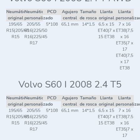
Neumático
Neumático
PCD
Agujero
Tamaño
Llanta
Llanta
original
personalizado
central
de rosca
original
personaliza
195/65
205/55
5*108
65,1 mm
14*1,5
6,5 x 15
7 x 16
R15|205/65
R16|225/50
ET40|7 x
ET38|7,5
R15
R16|225/45
15 ET38
x 16
R17
ET35|7 x
17
ET40|7,5
x 17
ET38
Volvo S60 I 2008 2.4 T5
Neumático
Neumático
PCD
Agujero
Tamaño
Llanta
Llanta
original
personalizado
central
de rosca
original
personaliza
195/65
205/55
5*108
65,1 mm
14*1,5
6,5 x 15
7 x 16
R15|205/65
R16|225/50
ET40|7 x
ET38|7,5
R15
R16|225/45
15 ET38
x 16
R17
ET35|7 x
17