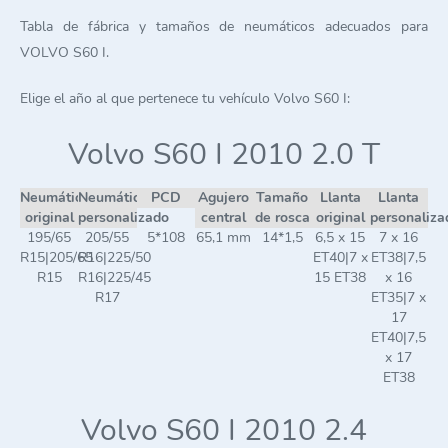
Tabla de fábrica y tamaños de neumáticos adecuados para
VOLVO S60 I.
Elige el año al que pertenece tu vehículo Volvo S60 I:
Volvo S60 I 2010 2.0 T
Neumático
Neumático
PCD
Agujero
Tamaño
Llanta
Llanta
original
personalizado
central
de rosca
original
personaliza
195/65
205/55
5*108
65,1 mm
14*1,5
6,5 x 15
7 x 16
R15|205/65
R16|225/50
ET40|7 x
ET38|7,5
R15
R16|225/45
15 ET38
x 16
R17
ET35|7 x
17
ET40|7,5
x 17
ET38
Volvo S60 I 2010 2.4