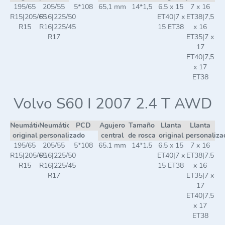
195/65
205/55
5*108
65,1 mm
14*1,5
6,5 x 15
7 x 16
R15|205/65
R16|225/50
ET40|7 x
ET38|7,5
R15
R16|225/45
15 ET38
x 16
R17
ET35|7 x
17
ET40|7,5
x 17
ET38
Volvo S60 I 2007 2.4 T AWD
Neumático
Neumático
PCD
Agujero
Tamaño
Llanta
Llanta
original
personalizado
central
de rosca
original
personaliza
195/65
205/55
5*108
65,1 mm
14*1,5
6,5 x 15
7 x 16
R15|205/65
R16|225/50
ET40|7 x
ET38|7,5
R15
R16|225/45
15 ET38
x 16
R17
ET35|7 x
17
ET40|7,5
x 17
ET38