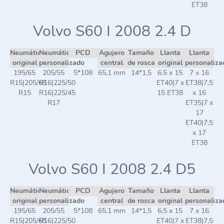
ET38
Volvo S60 I 2008 2.4 D
Neumático
Neumático
PCD
Agujero
Tamaño
Llanta
Llanta
original
personalizado
central
de rosca
original
personaliza
195/65
205/55
5*108
65,1 mm
14*1,5
6,5 x 15
7 x 16
R15|205/65
R16|225/50
ET40|7 x
ET38|7,5
R15
R16|225/45
15 ET38
x 16
R17
ET35|7 x
17
ET40|7,5
x 17
ET38
Volvo S60 I 2008 2.4 D5
Neumático
Neumático
PCD
Agujero
Tamaño
Llanta
Llanta
original
personalizado
central
de rosca
original
personaliza
195/65
205/55
5*108
65,1 mm
14*1,5
6,5 x 15
7 x 16
R15|205/65
R16|225/50
ET40|7 x
ET38|7,5