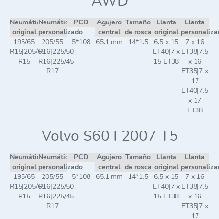
AWD
Neumático
Neumático
PCD
Agujero
Tamaño
Llanta
Llanta
original
personalizado
central
de rosca
original
personaliza
195/65
205/55
5*108
65,1 mm
14*1,5
6,5 x 15
7 x 16
R15|205/65
R16|225/50
ET40|7 x
ET38|7,5
R15
R16|225/45
15 ET38
x 16
R17
ET35|7 x
17
ET40|7,5
x 17
ET38
Volvo S60 I 2007 T5
Neumático
Neumático
PCD
Agujero
Tamaño
Llanta
Llanta
original
personalizado
central
de rosca
original
personaliza
195/65
205/55
5*108
65,1 mm
14*1,5
6,5 x 15
7 x 16
R15|205/65
R16|225/50
ET40|7 x
ET38|7,5
R15
R16|225/45
15 ET38
x 16
R17
ET35|7 x
17