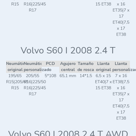
R15
R16|225/45
15 ET38
x 16
R17
ET35|7 x
17
ET40|7,5
x 17
ET38
Volvo S60 I 2008 2.4 T
Neumático
Neumático
PCD
Agujero
Tamaño
Llanta
Llanta
original
personalizado
central
de rosca
original
personaliza
195/65
205/55
5*108
65,1 mm
14*1,5
6,5 x 15
7 x 16
R15|205/65
R16|225/50
ET40|7 x
ET38|7,5
R15
R16|225/45
15 ET38
x 16
R17
ET35|7 x
17
ET40|7,5
x 17
ET38
Volvo S60 I 2008 2.4 T AWD