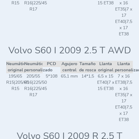
R15
R16|225/45
15 ET38
x 16
R17
ET35|7 x
17
ET40|7,5
x 17
ET38
Volvo S60 I 2009 2.5 T AWD
Neumático
Neumático
PCD
Agujero
Tamaño
Llanta
Llanta
original
personalizado
central
de rosca
original
personaliza
195/65
205/55
5*108
65,1 mm
14*1,5
6,5 x 15
7 x 16
R15|205/65
R16|225/50
ET40|7 x
ET38|7,5
R15
R16|225/45
15 ET38
x 16
R17
ET35|7 x
17
ET40|7,5
x 17
ET38
Volvo S60 I 2009 R 2,5 T