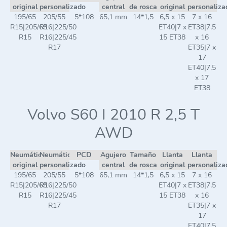
original
personalizado
central
de rosca
original
personaliza
195/65
205/55
5*108
65,1 mm
14*1,5
6,5 x 15
7 x 16
R15|205/65
R16|225/50
ET40|7 x
ET38|7,5
R15
R16|225/45
15 ET38
x 16
R17
ET35|7 x
17
ET40|7,5
x 17
ET38
Volvo S60 I 2010 R 2,5 T
AWD
Neumático
Neumático
PCD
Agujero
Tamaño
Llanta
Llanta
original
personalizado
central
de rosca
original
personaliza
195/65
205/55
5*108
65,1 mm
14*1,5
6,5 x 15
7 x 16
R15|205/65
R16|225/50
ET40|7 x
ET38|7,5
R15
R16|225/45
15 ET38
x 16
R17
ET35|7 x
17
ET40|7,5