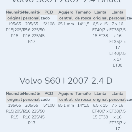
Neumático
Neumático
PCD
Agujero
Tamaño
Llanta
Llanta
original
personalizado
central
de rosca
original
personaliza
195/65
205/55
5*108
65,1 mm
14*1,5
6,5 x 15
7 x 16
R15|205/65
R16|225/50
ET40|7 x
ET38|7,5
R15
R16|225/45
15 ET38
x 16
R17
ET35|7 x
17
ET40|7,5
x 17
ET38
Volvo S60 I 2007 2.4 D
Neumático
Neumático
PCD
Agujero
Tamaño
Llanta
Llanta
original
personalizado
central
de rosca
original
personaliza
195/65
205/55
5*108
65,1 mm
14*1,5
6,5 x 15
7 x 16
R15|205/65
R16|225/50
ET40|7 x
ET38|7,5
R15
R16|225/45
15 ET38
x 16
R17
ET35|7 x
17