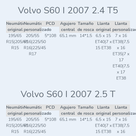
Volvo S60 I 2007 2.4 T5
Neumático
Neumático
PCD
Agujero
Tamaño
Llanta
Llanta
original
personalizado
central
de rosca
original
personaliza
195/65
205/55
5*108
65,1 mm
14*1,5
6,5 x 15
7 x 16
R15|205/65
R16|225/50
ET40|7 x
ET38|7,5
R15
R16|225/45
15 ET38
x 16
R17
ET35|7 x
17
ET40|7,5
x 17
ET38
Volvo S60 I 2007 2.5 T
Neumático
Neumático
PCD
Agujero
Tamaño
Llanta
Llanta
original
personalizado
central
de rosca
original
personaliza
195/65
205/55
5*108
65,1 mm
14*1,5
6,5 x 15
7 x 16
R15|205/65
R16|225/50
ET40|7 x
ET38|7,5
R15
R16|225/45
15 ET38
x 16