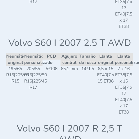
R17
ET35|7 x
17
ET40|7,5
x 17
ET38
Volvo S60 I 2007 2.5 T AWD
Neumático
Neumático
PCD
Agujero
Tamaño
Llanta
Llanta
original
personalizado
central
de rosca
original
personaliza
195/65
205/55
5*108
65,1 mm
14*1,5
6,5 x 15
7 x 16
R15|205/65
R16|225/50
ET40|7 x
ET38|7,5
R15
R16|225/45
15 ET38
x 16
R17
ET35|7 x
17
ET40|7,5
x 17
ET38
Volvo S60 I 2007 R 2,5 T