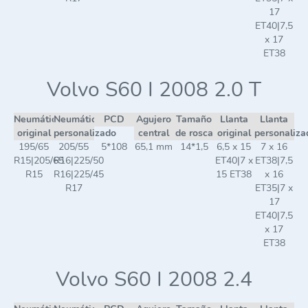
17
ET40|7,5
x 17
ET38
Volvo S60 I 2008 2.0 T
Neumático
Neumático
PCD
Agujero
Tamaño
Llanta
Llanta
original
personalizado
central
de rosca
original
personaliza
195/65
205/55
5*108
65,1 mm
14*1,5
6,5 x 15
7 x 16
R15|205/65
R16|225/50
ET40|7 x
ET38|7,5
R15
R16|225/45
15 ET38
x 16
R17
ET35|7 x
17
ET40|7,5
x 17
ET38
Volvo S60 I 2008 2.4