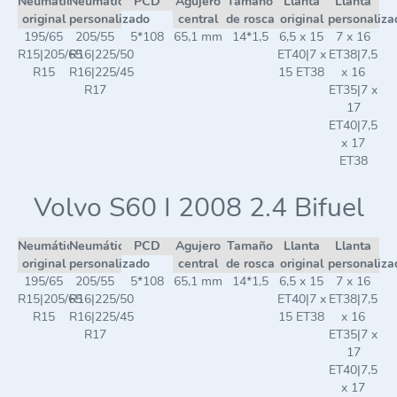
Neumático
Neumático
PCD
Agujero
Tamaño
Llanta
Llanta
original
personalizado
central
de rosca
original
personaliza
195/65
205/55
5*108
65,1 mm
14*1,5
6,5 x 15
7 x 16
R15|205/65
R16|225/50
ET40|7 x
ET38|7,5
R15
R16|225/45
15 ET38
x 16
R17
ET35|7 x
17
ET40|7,5
x 17
ET38
Volvo S60 I 2008 2.4 Bifuel
Neumático
Neumático
PCD
Agujero
Tamaño
Llanta
Llanta
original
personalizado
central
de rosca
original
personaliza
195/65
205/55
5*108
65,1 mm
14*1,5
6,5 x 15
7 x 16
R15|205/65
R16|225/50
ET40|7 x
ET38|7,5
R15
R16|225/45
15 ET38
x 16
R17
ET35|7 x
17
ET40|7,5
x 17