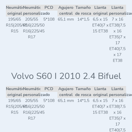
Neumático
Neumático
PCD
Agujero
Tamaño
Llanta
Llanta
original
personalizado
central
de rosca
original
personaliza
195/65
205/55
5*108
65,1 mm
14*1,5
6,5 x 15
7 x 16
R15|205/65
R16|225/50
ET40|7 x
ET38|7,5
R15
R16|225/45
15 ET38
x 16
R17
ET35|7 x
17
ET40|7,5
x 17
ET38
Volvo S60 I 2010 2.4 Bifuel
Neumático
Neumático
PCD
Agujero
Tamaño
Llanta
Llanta
original
personalizado
central
de rosca
original
personaliza
195/65
205/55
5*108
65,1 mm
14*1,5
6,5 x 15
7 x 16
R15|205/65
R16|225/50
ET40|7 x
ET38|7,5
R15
R16|225/45
15 ET38
x 16
R17
ET35|7 x
17
ET40|7,5