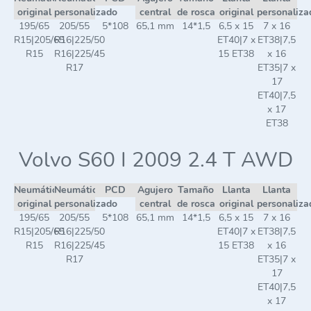
original
personalizado
central
de rosca
original
personaliza
195/65
205/55
5*108
65,1 mm
14*1,5
6,5 x 15
7 x 16
R15|205/65
R16|225/50
ET40|7 x
ET38|7,5
R15
R16|225/45
15 ET38
x 16
R17
ET35|7 x
17
ET40|7,5
x 17
ET38
Volvo S60 I 2009 2.4 T AWD
Neumático
Neumático
PCD
Agujero
Tamaño
Llanta
Llanta
original
personalizado
central
de rosca
original
personaliza
195/65
205/55
5*108
65,1 mm
14*1,5
6,5 x 15
7 x 16
R15|205/65
R16|225/50
ET40|7 x
ET38|7,5
R15
R16|225/45
15 ET38
x 16
R17
ET35|7 x
17
ET40|7,5
x 17