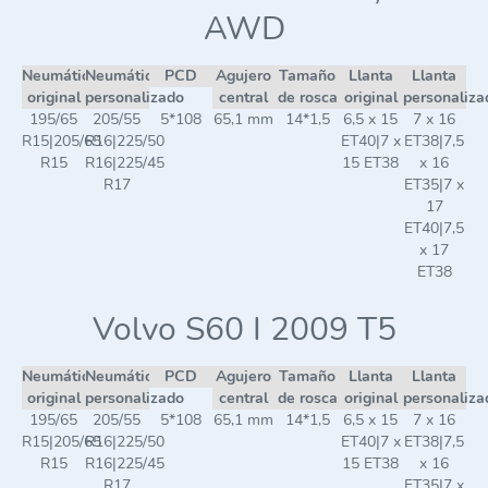
AWD
Neumático
Neumático
PCD
Agujero
Tamaño
Llanta
Llanta
original
personalizado
central
de rosca
original
personaliza
195/65
205/55
5*108
65,1 mm
14*1,5
6,5 x 15
7 x 16
R15|205/65
R16|225/50
ET40|7 x
ET38|7,5
R15
R16|225/45
15 ET38
x 16
R17
ET35|7 x
17
ET40|7,5
x 17
ET38
Volvo S60 I 2009 T5
Neumático
Neumático
PCD
Agujero
Tamaño
Llanta
Llanta
original
personalizado
central
de rosca
original
personaliza
195/65
205/55
5*108
65,1 mm
14*1,5
6,5 x 15
7 x 16
R15|205/65
R16|225/50
ET40|7 x
ET38|7,5
R15
R16|225/45
15 ET38
x 16
R17
ET35|7 x