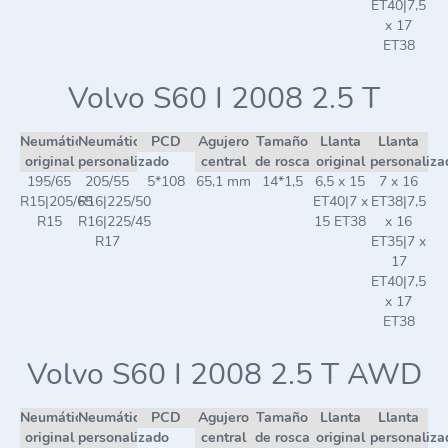
ET40|7,5
x 17
ET38
Volvo S60 I 2008 2.5 T
Neumático
Neumático
PCD
Agujero
Tamaño
Llanta
Llanta
original
personalizado
central
de rosca
original
personaliza
195/65
205/55
5*108
65,1 mm
14*1,5
6,5 x 15
7 x 16
R15|205/65
R16|225/50
ET40|7 x
ET38|7,5
R15
R16|225/45
15 ET38
x 16
R17
ET35|7 x
17
ET40|7,5
x 17
ET38
Volvo S60 I 2008 2.5 T AWD
Neumático
Neumático
PCD
Agujero
Tamaño
Llanta
Llanta
original
personalizado
central
de rosca
original
personaliza