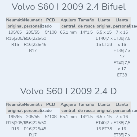
Volvo S60 I 2009 2.4 Bifuel
Neumático
Neumático
PCD
Agujero
Tamaño
Llanta
Llanta
original
personalizado
central
de rosca
original
personaliza
195/65
205/55
5*108
65,1 mm
14*1,5
6,5 x 15
7 x 16
R15|205/65
R16|225/50
ET40|7 x
ET38|7,5
R15
R16|225/45
15 ET38
x 16
R17
ET35|7 x
17
ET40|7,5
x 17
ET38
Volvo S60 I 2009 2.4 D
Neumático
Neumático
PCD
Agujero
Tamaño
Llanta
Llanta
original
personalizado
central
de rosca
original
personaliza
195/65
205/55
5*108
65,1 mm
14*1,5
6,5 x 15
7 x 16
R15|205/65
R16|225/50
ET40|7 x
ET38|7,5
R15
R16|225/45
15 ET38
x 16
R17
ET35|7 x