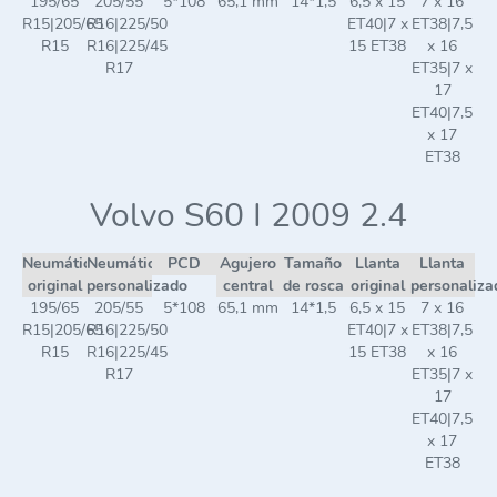
195/65
205/55
5*108
65,1 mm
14*1,5
6,5 x 15
7 x 16
R15|205/65
R16|225/50
ET40|7 x
ET38|7,5
R15
R16|225/45
15 ET38
x 16
R17
ET35|7 x
17
ET40|7,5
x 17
ET38
Volvo S60 I 2009 2.4
Neumático
Neumático
PCD
Agujero
Tamaño
Llanta
Llanta
original
personalizado
central
de rosca
original
personaliza
195/65
205/55
5*108
65,1 mm
14*1,5
6,5 x 15
7 x 16
R15|205/65
R16|225/50
ET40|7 x
ET38|7,5
R15
R16|225/45
15 ET38
x 16
R17
ET35|7 x
17
ET40|7,5
x 17
ET38